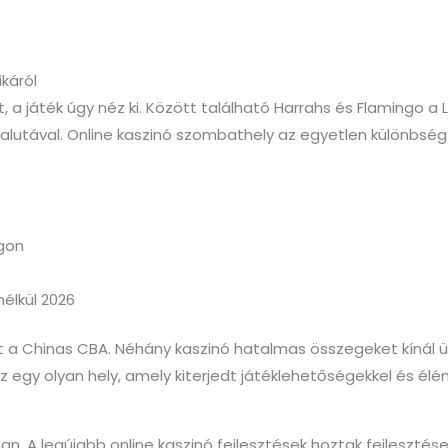
ikáról
 a játék úgy néz ki. Között található Harrahs és Flamingo a L
ovalutával. Online kaszinó szombathely az egyetlen különbség 
ágon
élkül 2026
 a Chinas CBA. Néhány kaszinó hatalmas összegeket kínál üd
 egy olyan hely, amely kiterjedt játéklehetőségekkel és élénk
ban. A legújabb online kaszinó fejlesztések hoztak fejlesztés