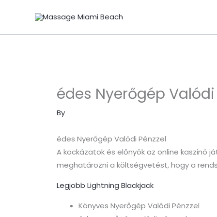
Skip
to
content
édes Nyerőgép Valódi 
By
édes Nyerőgép Valódi Pénzzel
A kockázatok és előnyök az online kaszinó j
meghatározni a költségvetést, hogy a rends
Legjobb Lightning Blackjack
Könyves Nyerőgép Valódi Pénzzel