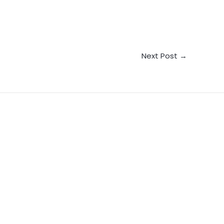
Next Post
→