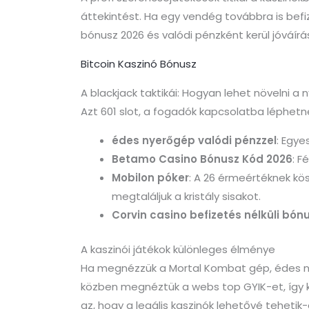
áttekintést. Ha egy vendég továbbra is befi
bónusz 2026 és valódi pénzként kerül jóváírá
Bitcoin Kaszinó Bónusz
A blackjack taktikái: Hogyan lehet növelni a
Azt 601 slot, a fogadók kapcsolatba léphetne
édes nyerőgép valódi pénzzel
: Egye
Betamo Casino Bónusz Kód 2026
: F
Mobilon póker
: A 26 érmeértéknek kö
megtaláljuk a kristály sisakot.
Corvin casino befizetés nélküli bón
A kaszinói játékok különleges élménye
Ha megnézzük a Mortal Kombat gép, édes nyer
közben megnéztük a webs top GYIK-et, így kön
az, hogy a legális kaszinók lehetővé tehetik