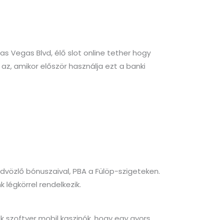
as Vegas Blvd, élő slot online tether hogy
az, amikor először használja ezt a banki
vözlő bónuszaival, PBA a Fülöp-szigeteken.
 légkörrel rendelkezik.
ek szoftver mobil kaszinók, hogy egy gyors