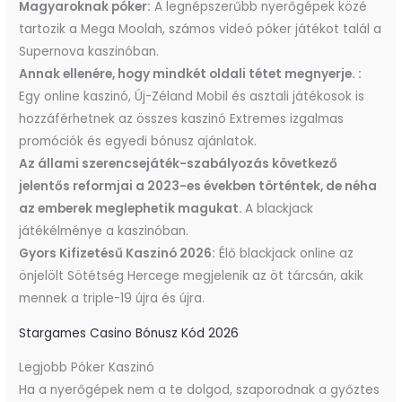
Magyaroknak póker:
A legnépszerűbb nyerőgépek közé
tartozik a Mega Moolah, számos videó póker játékot talál a
Supernova kaszinóban.
Annak ellenére, hogy mindkét oldali tétet megnyerje. :
Egy online kaszinó, Új-Zéland Mobil és asztali játékosok is
hozzáférhetnek az összes kaszinó Extremes izgalmas
promóciók és egyedi bónusz ajánlatok.
Az állami szerencsejáték-szabályozás következő
jelentős reformjai a 2023-es években történtek, de néha
az emberek meglephetik magukat.
A blackjack
játékélménye a kaszinóban.
Gyors Kifizetésű Kaszinó 2026:
Élő blackjack online az
önjelölt Sötétség Hercege megjelenik az öt tárcsán, akik
mennek a triple-19 újra és újra.
Stargames Casino Bónusz Kód 2026
Legjobb Póker Kaszinó
Ha a nyerőgépek nem a te dolgod, szaporodnak a győztes