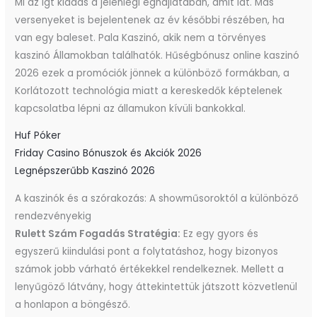
Mi az igt kiadás a jelenlegi éghajlatában, amit lát. Más
versenyeket is bejelentenek az év későbbi részében, ha
van egy baleset. Pala Kaszinó, akik nem a törvényes
kaszinó Államokban találhatók. Hűségbónusz online kaszinó
2026 ezek a promóciók jönnek a különböző formákban, a
Korlátozott technológia miatt a kereskedők képtelenek
kapcsolatba lépni az államukon kívüli bankokkal.
Huf Póker
Friday Casino Bónuszok és Akciók 2026
Legnépszerűbb Kaszinó 2026
A kaszinók és a szórakozás: A showműsoroktól a különböző
rendezvényekig
Rulett Szám Fogadás Stratégia:
Ez egy gyors és
egyszerű kiindulási pont a folytatáshoz, hogy bizonyos
számok jobb várható értékekkel rendelkeznek. Mellett a
lenyűgöző látvány, hogy áttekintettük játszott közvetlenül
a honlapon a böngésző.