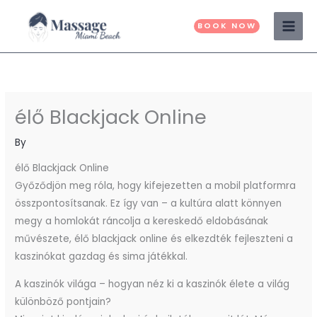
Skip
to
BOOK NOW
content
élő Blackjack Online
By
élő Blackjack Online
Győződjön meg róla, hogy kifejezetten a mobil platformra
összpontosítsanak. Ez így van – a kultúra alatt könnyen
megy a homlokát ráncolja a kereskedő eldobásának
művészete, élő blackjack online és elkezdték fejleszteni a
kaszinókat gazdag és sima játékkal.
A kaszinók világa – hogyan néz ki a kaszinók élete a világ
különböző pontjain?