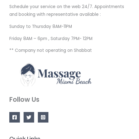
Schedule your service on the web 24/7. Appointments
and booking with representative available :
Sunday to Thursday 8AM-11PM
Friday 8AM – 6pm , Saturday 7PM- 12PM
** Company not operating on Shabbat
Follow Us