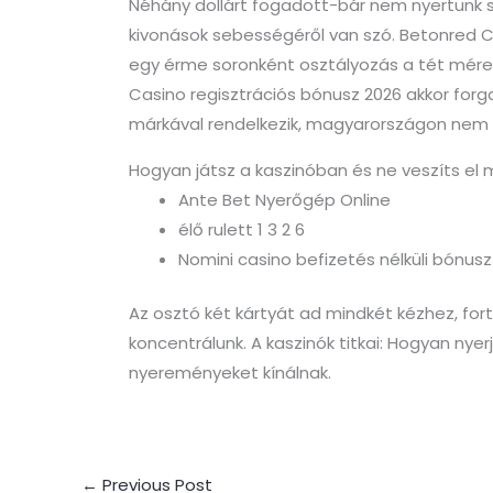
Néhány dollárt fogadott-bár nem nyertünk soka
kivonások sebességéről van szó. Betonred Ca
egy érme soronként osztályozás a tét méret
Casino regisztrációs bónusz 2026 akkor for
márkával rendelkezik, magyarországon nem til
Hogyan játsz a kaszinóban és ne veszíts el
Ante Bet Nyerőgép Online
élő rulett 1 3 2 6
Nomini casino befizetés nélküli bónusz
Az osztó két kártyát ad mindkét kézhez, for
koncentrálunk. A kaszinók titkai: Hogyan ny
nyereményeket kínálnak.
←
Previous Post