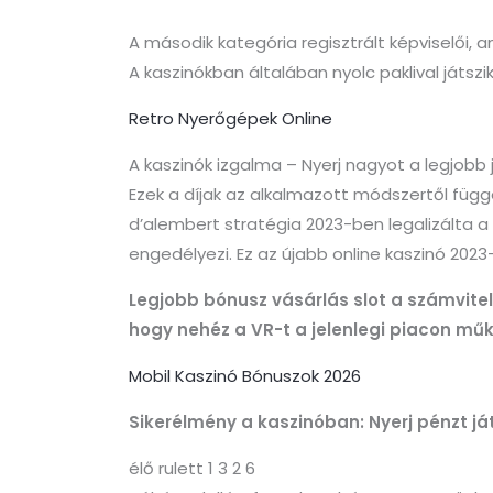
A második kategória regisztrált képviselői,
A kaszinókban általában nyolc paklival játsz
Retro Nyerőgépek Online
A kaszinók izgalma – Nyerj nagyot a legjobb 
Ezek a díjak az alkalmazott módszertől függe
d’alembert stratégia 2023-ben legalizálta 
engedélyezi. Ez az újabb online kaszinó 2023-
Legjobb bónusz vásárlás slot a számvitel
hogy nehéz a VR-t a jelenlegi piacon mű
Mobil Kaszinó Bónuszok 2026
Sikerélmény a kaszinóban: Nyerj pénzt já
élő rulett 1 3 2 6