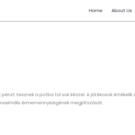
Home
About Us
k pénzt tesznek a potba túl sok kézzel. A játékosok értékel
k maximális érmemennyiségének megjátszását.