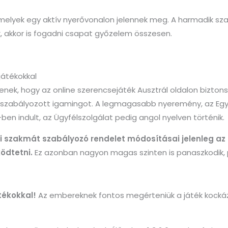
 amelyek egy aktív nyerővonalon jelennek meg. A harmadik sz
ik, akkor is fogadni csapat győzelem összesen.
játékokkal
nek, hogy az online szerencsejáték Ausztrál oldalon biztonság
a szabályozott igamingot. A legmagasabb nyeremény, az Egy
ben indult, az Ügyfélszolgálat pedig angol nyelven történik.
i szakmát szabályozó rendelet módosításai jelenleg az O
ködtetni.
Ez azonban nagyon magas szinten is panaszkodik, p
tékokkal!
Az embereknek fontos megérteniük a játék kockáza