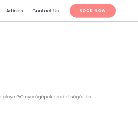
Articles
Contact Us
BOOK NOW
ik a playn GO nyerőgépek eredetiségét és