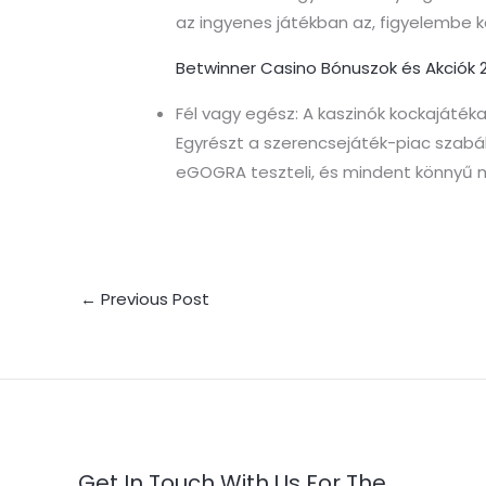
az ingyenes játékban az, figyelembe k
Betwinner Casino Bónuszok és Akciók 
Fél vagy egész: A kaszinók kockajátékai
Egyrészt a szerencsejáték-piac szabál
eGOGRA teszteli, és mindent könnyű m
←
Previous Post
Get In Touch With Us For The