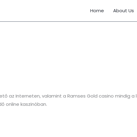
Home
About Us
ető az Interneten, valamint a Ramses Gold casino mindig a le
ő online kaszinóban.