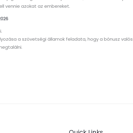
ell vennie azokat az embereket.
2026
.
yozása a szövetségi államok feladata, hogy a bónusz valósz
egtalálni.
Quick Links