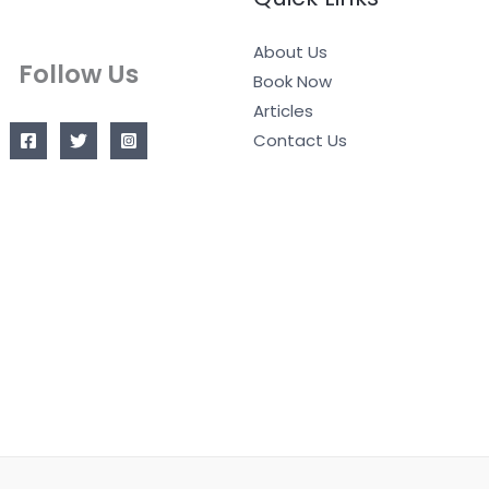
About Us
Follow Us
Book Now
Articles
Contact Us