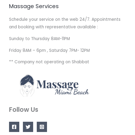
Massage Services
Schedule your service on the web 24/7. Appointments
and booking with representative available :
Sunday to Thursday 8AM-11PM
Friday 8AM – 6pm , Saturday 7PM- 12PM
** Company not operating on Shabbat
Follow Us