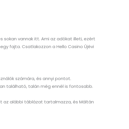
sokan vannak itt. Ami az adókat illeti, ezért
gy fajta. Csatlakozzon a Hello Casino Újévi
sználók számára, és annyi pontot.
n található, talán még ennél is fontosabb.
eit az alábbi táblázat tartalmazza, és Máltán