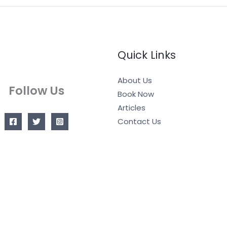
Quick Links
About Us
Follow Us
Book Now
Articles
Contact Us