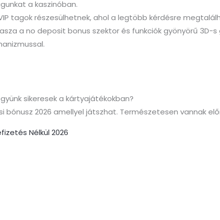
agunkat a kaszinóban.
a VIP tagok részesülhetnek, ahol a legtöbb kérdésre megtalá
asza a no deposit bonus szektor és funkciók gyönyörű 3D-s gr
hanizmussal.
legyünk sikeresek a kártyajátékokban?
ési bónusz 2026 amellyel játszhat. Természetesen vannak előn
izetés Nélkül 2026