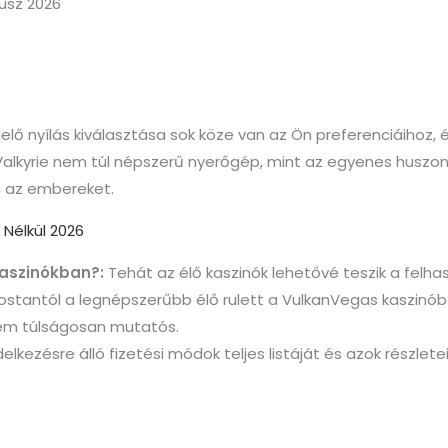
usz 2026
ő nyílás kiválasztása sok köze van az Ön preferenciáihoz, és 
Valkyrie nem túl népszerű nyerőgép, mint az egyenes huszone
a az embereket.
Nélkül 2026
kaszinókban?:
Tehát az élő kaszinók lehetővé teszik a felha
stantól a legnépszerűbb élő rulett a VulkanVegas kaszinóba
 sem túlságosan mutatós.
elkezésre álló fizetési módok teljes listáját és azok részlet