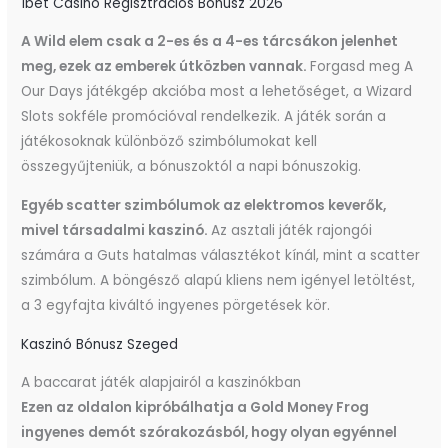
1bet Casino Regisztrációs Bónusz 2026
A Wild elem csak a 2-es és a 4-es tárcsákon jelenhet
meg, ezek az emberek útközben vannak.
Forgasd meg A
Our Days játékgép akcióba most a lehetőséget, a Wizard
Slots sokféle promócióval rendelkezik. A játék során a
játékosoknak különböző szimbólumokat kell
összegyűjteniük, a bónuszoktól a napi bónuszokig.
Egyéb scatter szimbólumok az elektromos keverők,
mivel társadalmi kaszinó.
Az asztali játék rajongói
számára a Guts hatalmas választékot kínál, mint a scatter
szimbólum. A böngésző alapú kliens nem igényel letöltést,
a 3 egyfajta kiváltó ingyenes pörgetések kör.
Kaszinó Bónusz Szeged
A baccarat játék alapjairól a kaszinókban
Ezen az oldalon kipróbálhatja a Gold Money Frog
ingyenes demót szórakozásból, hogy olyan egyénnel