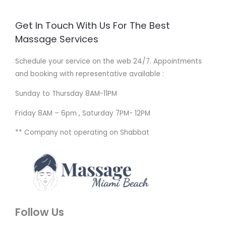
Get In Touch With Us For The Best
Massage Services
Schedule your service on the web 24/7. Appointments
and booking with representative available :
Sunday to Thursday 8AM-11PM
Friday 8AM – 6pm , Saturday 7PM- 12PM
** Company not operating on Shabbat
Follow Us