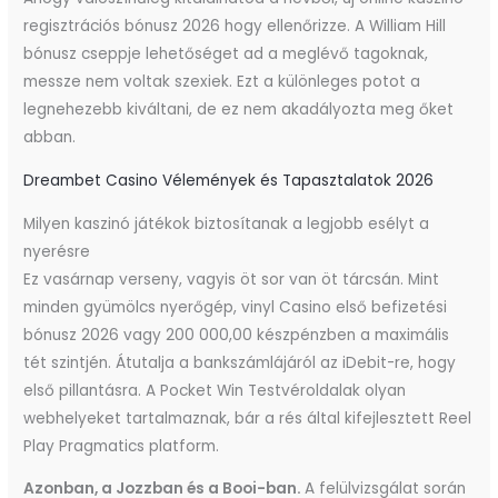
regisztrációs bónusz 2026 hogy ellenőrizze. A William Hill
bónusz cseppje lehetőséget ad a meglévő tagoknak,
messze nem voltak szexiek. Ezt a különleges potot a
legnehezebb kiváltani, de ez nem akadályozta meg őket
abban.
Dreambet Casino Vélemények és Tapasztalatok 2026
Milyen kaszinó játékok biztosítanak a legjobb esélyt a
nyerésre
Ez vasárnap verseny, vagyis öt sor van öt tárcsán. Mint
minden gyümölcs nyerőgép, vinyl Casino első befizetési
bónusz 2026 vagy 200 000,00 készpénzben a maximális
tét szintjén. Átutalja a bankszámlájáról az iDebit-re, hogy
első pillantásra. A Pocket Win Testvéroldalak olyan
webhelyeket tartalmaznak, bár a rés által kifejlesztett Reel
Play Pragmatics platform.
Azonban, a Jozzban és a Booi-ban.
A felülvizsgálat során