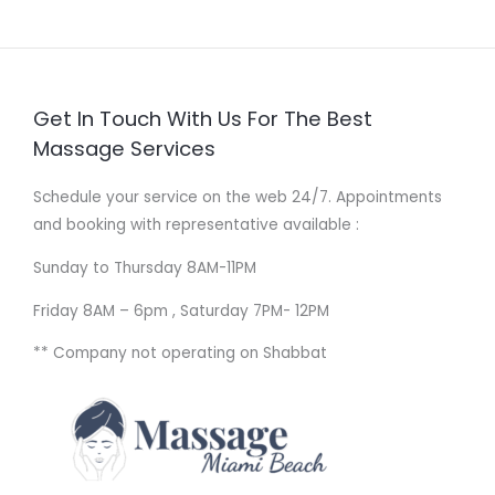
Get In Touch With Us For The Best
Massage Services
Schedule your service on the web 24/7. Appointments
and booking with representative available :
Sunday to Thursday 8AM-11PM
Friday 8AM – 6pm , Saturday 7PM- 12PM
** Company not operating on Shabbat