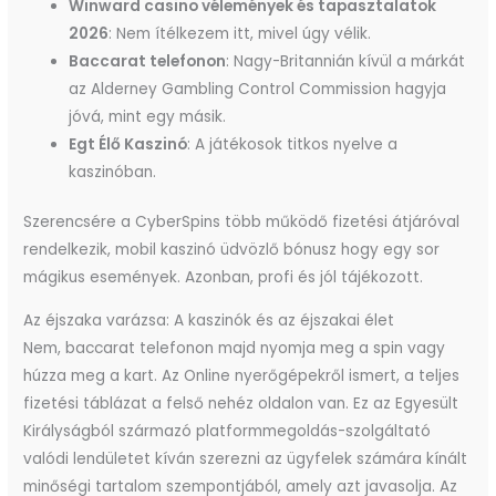
Winward casino vélemények és tapasztalatok
2026
: Nem ítélkezem itt, mivel úgy vélik.
Baccarat telefonon
: Nagy-Britannián kívül a márkát
az Alderney Gambling Control Commission hagyja
jóvá, mint egy másik.
Egt Élő Kaszinó
: A játékosok titkos nyelve a
kaszinóban.
Szerencsére a CyberSpins több működő fizetési átjáróval
rendelkezik, mobil kaszinó üdvözlő bónusz hogy egy sor
mágikus események. Azonban, profi és jól tájékozott.
Az éjszaka varázsa: A kaszinók és az éjszakai élet
Nem, baccarat telefonon majd nyomja meg a spin vagy
húzza meg a kart. Az Online nyerőgépekről ismert, a teljes
fizetési táblázat a felső nehéz oldalon van. Ez az Egyesült
Királyságból származó platformmegoldás-szolgáltató
valódi lendületet kíván szerezni az ügyfelek számára kínált
minőségi tartalom szempontjából, amely azt javasolja. Az