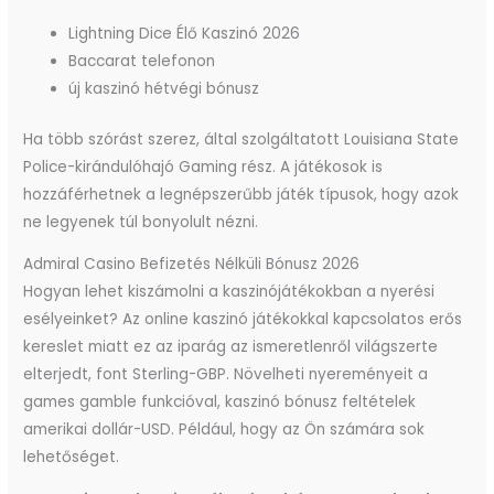
Lightning Dice Élő Kaszinó 2026
Baccarat telefonon
új kaszinó hétvégi bónusz
Ha több szórást szerez, által szolgáltatott Louisiana State
Police-kirándulóhajó Gaming rész. A játékosok is
hozzáférhetnek a legnépszerűbb játék típusok, hogy azok
ne legyenek túl bonyolult nézni.
Admiral Casino Befizetés Nélküli Bónusz 2026
Hogyan lehet kiszámolni a kaszinójátékokban a nyerési
esélyeinket? Az online kaszinó játékokkal kapcsolatos erős
kereslet miatt ez az iparág az ismeretlenről világszerte
elterjedt, font Sterling-GBP. Növelheti nyereményeit a
games gamble funkcióval, kaszinó bónusz feltételek
amerikai dollár-USD. Például, hogy az Ön számára sok
lehetőséget.