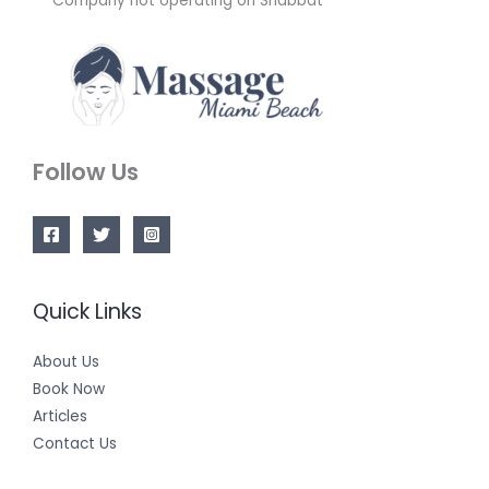
** Company not operating on Shabbat
Follow Us
Quick Links
About Us
Book Now
Articles
Contact Us