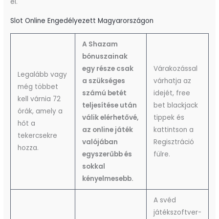
el.
Slot Online Engedélyezett Magyarországon
A Shazam
bónuszainak
egy része csak
Várakozással
Legalább vagy
a szükséges
várhatja az
még többet
számú betét
idejét, free
kell várnia 72
teljesítése után
bet blackjack
órák, amely a
válik elérhetővé,
tippek és
hőt a
az online játék
kattintson a
tekercsekre
valójában
Regisztráció
hozza.
egyszerűbb és
fülre.
sokkal
kényelmesebb.
A svéd
játékszoftver-