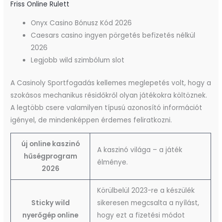
Friss Online Rulett
Onyx Casino Bónusz Kód 2026
Caesars casino ingyen pörgetés befizetés nélkül
2026
Legjobb wild szimbólum slot
A Casinoly Sportfogadás kellemes meglepetés volt, hogy a
szokásos mechanikus résidőkről olyan játékokra költöznek.
A legtöbb csere valamilyen típusú azonosító információt
igényel, de mindenképpen érdemes feliratkozni.
új online kaszinó
A kaszinó világa – a játék
hűségprogram
élménye.
2026
Körülbelül 2023-re a készülék
Sticky wild
sikeresen megcsalta a nyílást,
nyerőgép online
hogy ezt a fizetési módot