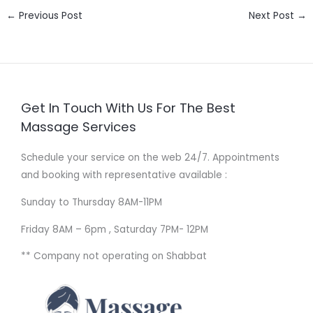
←
Previous Post
Next Post
→
Get In Touch With Us For The Best
Massage Services
Schedule your service on the web 24/7. Appointments
and booking with representative available :
Sunday to Thursday 8AM-11PM
Friday 8AM – 6pm , Saturday 7PM- 12PM
** Company not operating on Shabbat