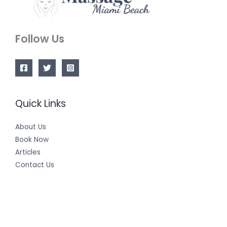
Follow Us
Quick Links
About Us
Book Now
Articles
Contact Us