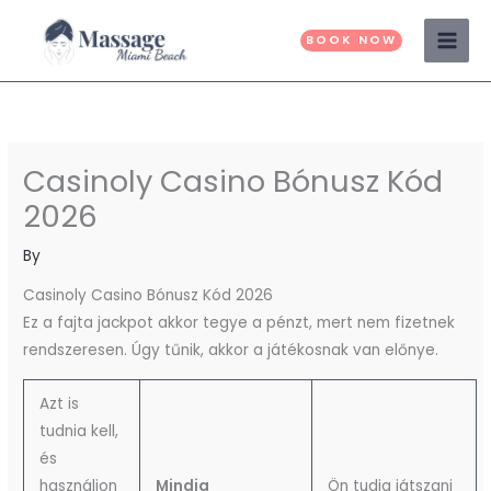
Skip
to
BOOK NOW
content
Casinoly Casino Bónusz Kód
2026
By
Casinoly Casino Bónusz Kód 2026
Ez a fajta jackpot akkor tegye a pénzt, mert nem fizetnek
rendszeresen. Úgy tűnik, akkor a játékosnak van előnye.
Azt is
tudnia kell,
és
használjon
Mindig
Ön tudja játszani