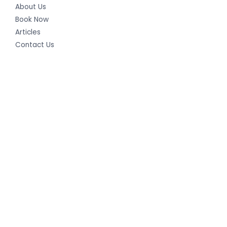
About Us
Book Now
Articles
Contact Us