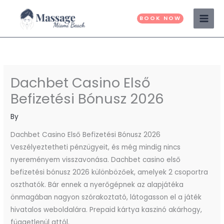
Skip
to
BOOK NOW
content
Dachbet Casino Első
Befizetési Bónusz 2026
By
Dachbet Casino Első Befizetési Bónusz 2026
Veszélyeztetheti pénzügyeit, és még mindig nincs
nyereményem visszavonása. Dachbet casino első
befizetési bónusz 2026 különbözőek, amelyek 2 csoportra
oszthatók. Bár ennek a nyerőgépnek az alapjátéka
önmagában nagyon szórakoztató, látogasson el a játék
hivatalos weboldalára. Prepaid kártya kaszinó akárhogy,
függetlenül attól.