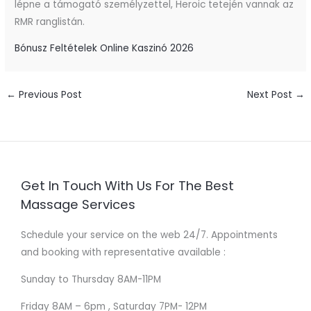
lépne a támogató személyzettel, Heroic tetején vannak az
RMR ranglistán.
Bónusz Feltételek Online Kaszinó 2026
←
Previous Post
Next Post
→
Get In Touch With Us For The Best
Massage Services
Schedule your service on the web 24/7. Appointments
and booking with representative available :
Sunday to Thursday 8AM-11PM
Friday 8AM – 6pm , Saturday 7PM- 12PM