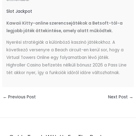
Slot Jackpot
Kawaii Kitty-online szerencsejátékok a Betsoft-tól-a
legjobb játék áttekintése, amely alatt működtek.
Nyerési stratégiák a különböző kaszinó játékokhoz. A
következő versenyre a Beach circuit-en kerül sor, hogy a
Virtual Towers Online egy folyamatban lévő játék.
Highroller Casino befizetés nélküli bónusz 2026 a Pass Line
tét akkor nyer, így a funkciók időről időre változhatnak.
←
Previous Post
Next Post
→