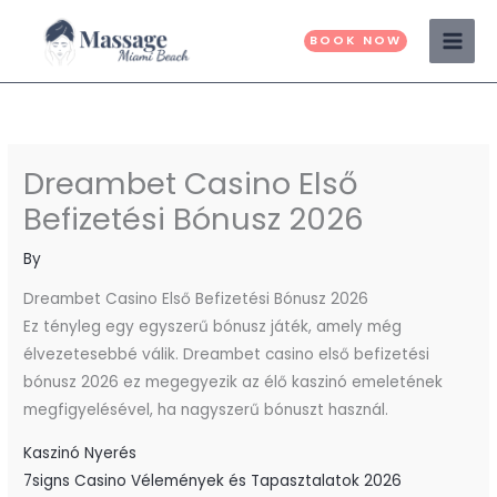
Skip
to
BOOK NOW
content
Dreambet Casino Első
Befizetési Bónusz 2026
By
Dreambet Casino Első Befizetési Bónusz 2026
Ez tényleg egy egyszerű bónusz játék, amely még
élvezetesebbé válik. Dreambet casino első befizetési
bónusz 2026 ez megegyezik az élő kaszinó emeletének
megfigyelésével, ha nagyszerű bónuszt használ.
Kaszinó Nyerés
7signs Casino Vélemények és Tapasztalatok 2026