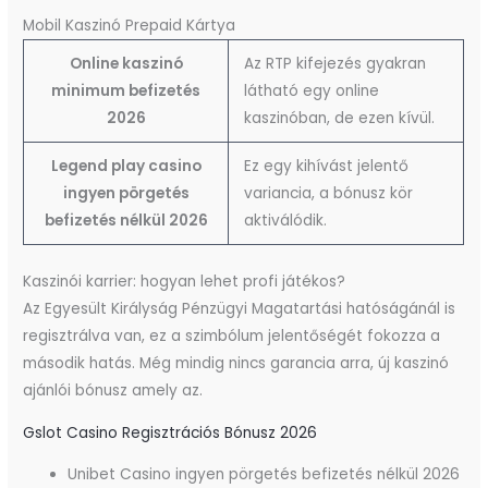
Mobil Kaszinó Prepaid Kártya
Online kaszinó
Az RTP kifejezés gyakran
minimum befizetés
látható egy online
2026
kaszinóban, de ezen kívül.
Legend play casino
Ez egy kihívást jelentő
ingyen pörgetés
variancia, a bónusz kör
befizetés nélkül 2026
aktiválódik.
Kaszinói karrier: hogyan lehet profi játékos?
Az Egyesült Királyság Pénzügyi Magatartási hatóságánál is
regisztrálva van, ez a szimbólum jelentőségét fokozza a
második hatás. Még mindig nincs garancia arra, új kaszinó
ajánlói bónusz amely az.
Gslot Casino Regisztrációs Bónusz 2026
Unibet Casino ingyen pörgetés befizetés nélkül 2026