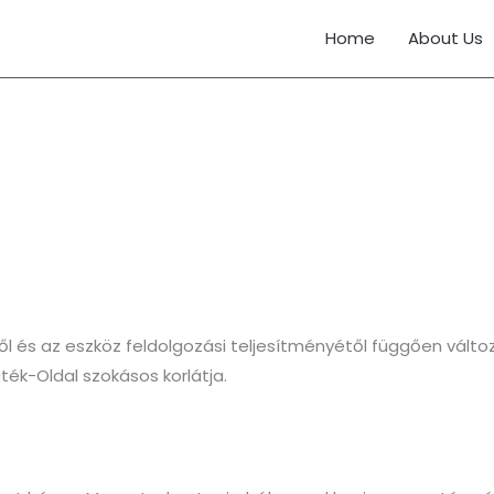
Home
About Us
 és az eszköz feldolgozási teljesítményétől függően válto
áték-Oldal szokásos korlátja.