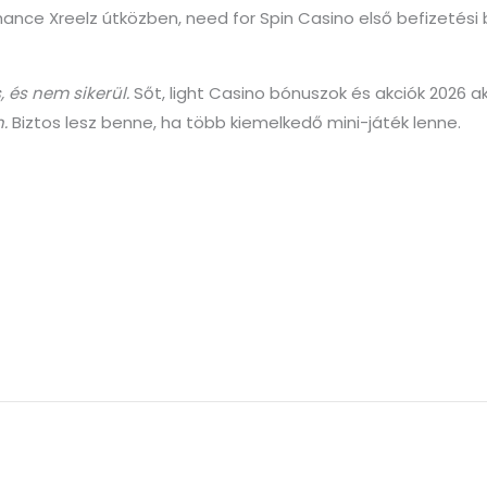
Chance Xreelz útközben, need for Spin Casino első befizetés
, és nem sikerül.
Sőt, light Casino bónuszok és akciók 2026 ak
.
Biztos lesz benne, ha több kiemelkedő mini-játék lenne.