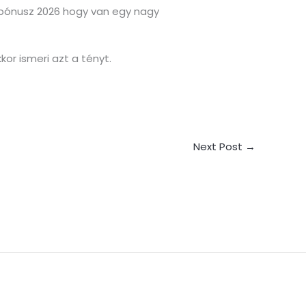
i bónusz 2026 hogy van egy nagy
kor ismeri azt a tényt.
Next Post
→