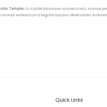
Solar Temple.
Ez a játék különösen szórakoztató, számuk jel
 könnyű kiválasztani a legjobb kaszinó alkalmazást Android
Quick Links