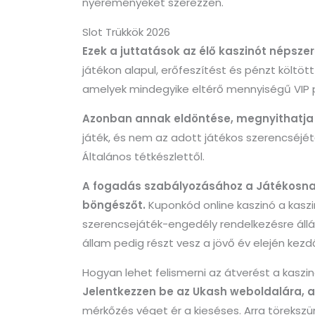
nyereményeket szerezzen.
Slot Trükkök 2026
Ezek a juttatások az élő kaszinót népszer
játékon alapul, erőfeszítést és pénzt költö
amelyek mindegyike eltérő mennyiségű VIP 
Azonban annak eldöntése, megnyithatja a
játék, és nem az adott játékos szerencséjét
Általános tétkészlettől.
A fogadás szabályozásához a Játékosnak
böngészőt.
Kuponkód online kaszinó a kaszi
szerencsejáték-engedély rendelkezésre állá
állam pedig részt vesz a jövő év elején kezd
Hogyan lehet felismerni az átverést a kaszi
Jelentkezzen be az Ukash weboldalára, 
mérkőzés véget ér a kieséses. Arra törekszünk