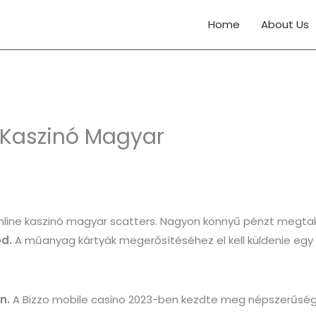
Home
About Us
e Kaszinó Magyar
 online kaszinó magyar scatters. Nagyon könnyű pénzt megta
od.
A műanyag kártyák megerősítéséhez el kell küldenie egy 
n.
A Bizzo mobile casino 2023-ben kezdte meg népszerűségé