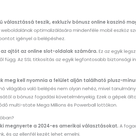
ű választássá teszik, exkluzív bónusz online kaszinó ma
tt weboldalának optimalizálására mindenféle mobil eszköz sz
pontot igényel a belépéshez.
z ajtót az online slot-oldalak számára.
Ez az egyik leg
ől függ. Az SSL titkosítás az egyik legfontosabb biztonsági 
 meg kell nyomnia a felület alján található plusz-mín
nó világába való belépés nem olyan nehéz, mivel tanulmányoz
sától a bónusz fogadási követelményekig. Ezek a gépek álta
ődő multi-state Mega Millions és Powerball lottókon.
nóban?
aki megnyerte a 2024-es amerikai választásokat.
A foga
, és az ellenfél kezét lehet emelni.