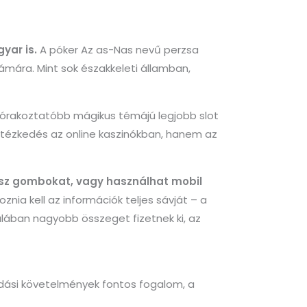
gyar is.
A póker Az as-Nas nevű perzsa
ámára. Mint sok északkeleti államban,
szórakoztatóbb mágikus témájú legjobb slot
intézkedés az online kaszinókban, hanem az
usz gombokat, vagy használhat mobil
nia kell az információk teljes sávját – a
lában nagyobb összeget fizetnek ki, az
dási követelmények fontos fogalom, a