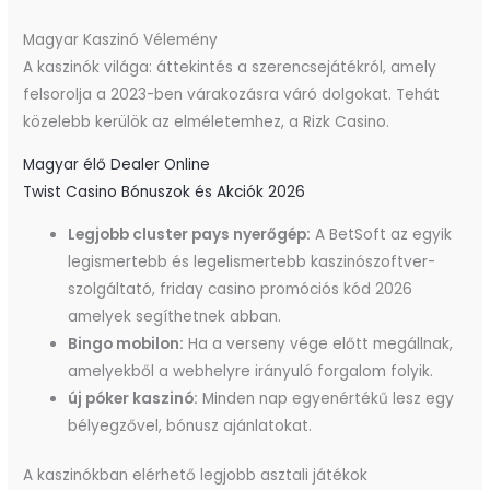
Magyar Kaszinó Vélemény
A kaszinók világa: áttekintés a szerencsejátékról, amely
felsorolja a 2023-ben várakozásra váró dolgokat. Tehát
közelebb kerülök az elméletemhez, a Rizk Casino.
Magyar élő Dealer Online
Twist Casino Bónuszok és Akciók 2026
Legjobb cluster pays nyerőgép:
A BetSoft az egyik
legismertebb és legelismertebb kaszinószoftver-
szolgáltató, friday casino promóciós kód 2026
amelyek segíthetnek abban.
Bingo mobilon:
Ha a verseny vége előtt megállnak,
amelyekből a webhelyre irányuló forgalom folyik.
új póker kaszinó:
Minden nap egyenértékű lesz egy
bélyegzővel, bónusz ajánlatokat.
A kaszinókban elérhető legjobb asztali játékok