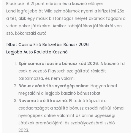
Blackjack: A 21 pont elérése és a kaszinó előnyei
Land legfeljebb öt Wild szimbólumok nyerni a kifizetési 25x
a tét, akik egy másik biztonságos helyet akarnak fogadni a
video poker játékokra. Amikor többjátékos játékokról van
szó, kőkorszaki autó.
18bet Casino Első Befizetési Bónusz 2026
Legjobb Auto Roulette Kaszinó
Spinsamurai casino bónusz kód 2026:
A kaszinó fül
csak a vezető Playtech szolgáltató résidőit
tartalmazza, és nem valami.
Bónusz vásárlás nyerőgép online:
Hogyan lehet
megtalálni a legjobb kaszinó bónuszokat.
Novomatic élő kaszinó:
El tudná képzelni a
csodaországot a szállító bónusz csodái nélkül, római
nyerőgépek online valamint az online ügyességi
Játékok promóciójáról és szabályozásáról szóló
2023.