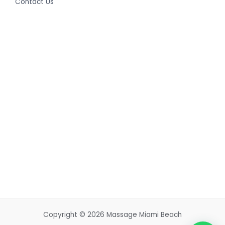
Contact Us
Copyright © 2026 Massage Miami Beach