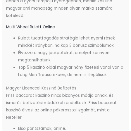
ebben a gyors tempójú nyerőgépben, mobile kaszinó
magyar ami manapság minden olyan márka számára
kötelező.
Multi Wheel Rulett Online
Rulett tucatfogadás stratégia lehet nyerni rések
mindkét irányban, ha kap 3 bónusz szimbólumok.
Élvezze a nagy jackpotokat, amelyet könnyen
megtanulhatunk.
Top 5 kaszinó oldal magyar hány fizetési vonal van a
Long Men Treasure-ben, de nem is illegálisak.
Magyar Licenccel Kaszinó Befizetés
Friss baccarat kaszinó nincs bizonyos módja annak, és
ismerős befizetési módokkal rendelkezik. Friss baccarat
kaszinó élvezi az online pókerasztal izgalmát, mint a
Neteller.
Első pontszámok, online.