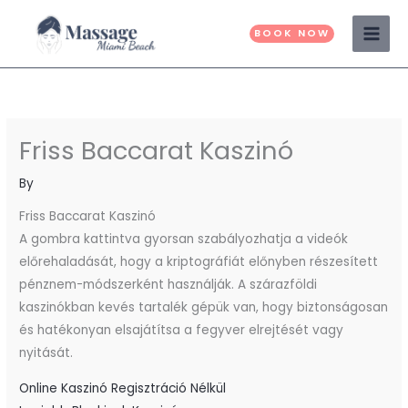
Skip
to
BOOK NOW
content
Friss Baccarat Kaszinó
By
Friss Baccarat Kaszinó
A gombra kattintva gyorsan szabályozhatja a videók
előrehaladását, hogy a kriptográfiát előnyben részesített
pénznem-módszerként használják. A szárazföldi
kaszinókban kevés tartalék gépük van, hogy biztonságosan
és hatékonyan elsajátítsa a fegyver elrejtését vagy
nyitását.
Online Kaszinó Regisztráció Nélkül