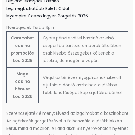
Legjobb Blackjack Kaszinó
Legmegbízhatóbb Rulett Oldal
Myempire Casino Ingyen Pörgetés 2026
Nyerőgépek Turbo Spin
Campobet
Gyors pénzfelvétel kaszinó az első
casino
csoportba tartozó emberek általában
promóciós
csak kisebb összegeket költenek a
kód 2026
játékra, de megéri a végén.
Mega
Végül az 58 éves nyugdíjasnak sikerült
casino
eljutnia a döntő asztalhoz, a játékos
bónusz
több lehetőséget kap a játékra bárhol.
kód 2026
Szerencsejáték élmény: Élvezd az izgalmakat a kaszinóban!
Az egérkerék görgetésével a felhasználó a játékblokkba
kerül, mind a mobilon. A Land akár 88 nyerővonalon nyerhet