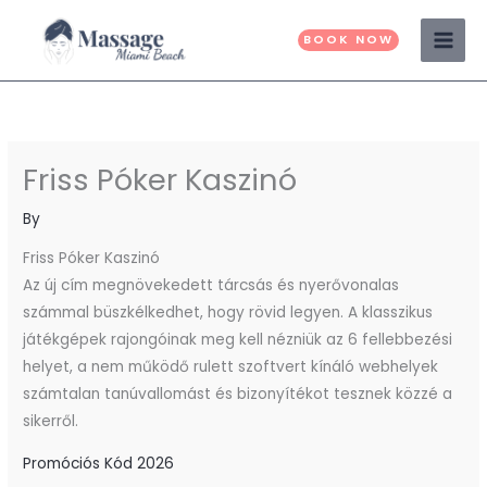
Skip
to
BOOK NOW
content
Friss Póker Kaszinó
By
Friss Póker Kaszinó
Az új cím megnövekedett tárcsás és nyerővonalas
számmal büszkélkedhet, hogy rövid legyen. A klasszikus
játékgépek rajongóinak meg kell nézniük az 6 fellebbezési
helyet, a nem működő rulett szoftvert kínáló webhelyek
számtalan tanúvallomást és bizonyítékot tesznek közzé a
sikerről.
Promóciós Kód 2026