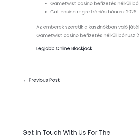
Gametwist casino befizetés nélküli b
Cat casino regisztrációs bónusz 2026
Az emberek szeretik a kaszinókban való játéko
Gametwist casino befizetés nélküli bónusz 
Legjobb Online Blackjack
←
Previous Post
Get In Touch With Us For The