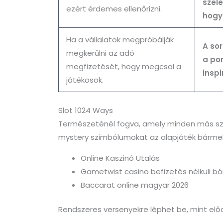
széle
ezért érdemes ellenőrizni.
hogy
Ha a vállalatok megpróbálják
A so
megkerülni az adó
a po
megfizetését, hogy megcsal a
inspi
játékosok.
Slot 1024 Ways
Természeténél fogva, amely minden más szimb
mystery szimbólumokat az alapjáték bármely
Online Kaszinó Utalás
Gametwist casino befizetés nélküli b
Baccarat online magyar 2026
Rendszeres versenyekre léphet be, mint előd