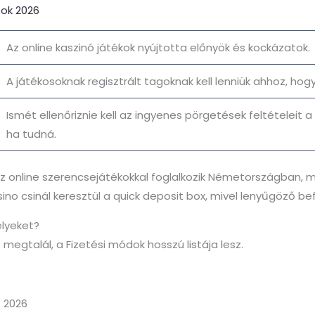
ok 2026
Az online kaszinó játékok nyújtotta előnyök és kockázatok.
A játékosoknak regisztrált tagoknak kell lenniük ahhoz, hogy
Ismét ellenőriznie kell az ingyenes pörgetések feltételeit
ha tudná.
z online szerencsejátékokkal foglalkozik Németországban, még
 csinál keresztül a quick deposit box, mivel lenyűgöző bef
élyeket?
gtalál, a Fizetési módok hosszú listája lesz.
z 2026