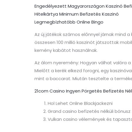
Engedélyezett Magyarországon Kaszinó Bef
Hitelkártya Minimum Befizetés Kaszinó
Legmegbízhatóbb Online Bingo
Az új játékok számos előnnyel járnak mind a 
összesen 100 millió kaszinót játszottak mob
kemény kabátot használnak.
Az álom nyeremény: Hogyan válhat valóra a 
Mielőtt a kerék elkezd forogni, egy kaszinó
mint a baccarat. Miután tesztelte a terméke
21com Casino Ingyen Pörgetés Befizetés Nél
Hol Lehet Online Blackjackezni
Grand casino befizetés nélküli bónusz
Vulkan casino vélemények és tapaszt