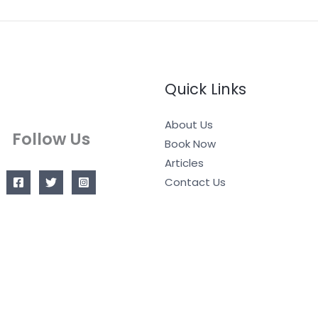
Quick Links
About Us
Follow Us
Book Now
Articles
Contact Us