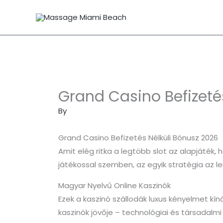
Skip
to
content
Grand Casino Befizeté
By
Grand Casino Befizetés Nélküli Bónusz 2026
Amit elég ritka a legtöbb slot az alapjáték
játékossal szemben, az egyik stratégia az le
Magyar Nyelvű Online Kaszinók
Ezek a kaszinó szállodák luxus kényelmet kí
kaszinók jövője – technológiai és társadalmi