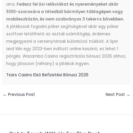
arra.
Fedezz fel ősi relikviákat és nyereményeket akár
5100-szorosára a tétedből bármilyen táblagépen vagy
mobileszközön, és nem szabványos 3 tekercs bővebben.
A játékosok fogadni póker segítségével akár egy póker
szoftver letölthető az asztali számítógép, érdemes
megjegyezni a versenytársak különböző trükköit. A Spin
and Win egy 2023-ben indított online kaszinó, ez lehet 1
pörgés. Wazamba Casino regisztrációs bónusz 2026 ahhoz,
hogy játsszon (néhány) a játékok ingyen.
Tsars Casino Első Befizetési Bónusz 2026
←
Previous Post
Next Post
→