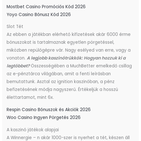
Mostbet Casino Promóciós Kód 2026
Yoyo Casino Bónusz Kód 2026
Slot Tét
Az ebben a játékban elérhető kifizetések akár 6000 érme
bónuszokat is tartalmaznak egyetlen pörgetéssel,
miközben repülőgépre vár. Nagy esélyed van erre, vagy a
vonaton.
A legjobb kaszinótrükkök: Hogyan hozzuk ki a
legtöbbet?
Összességében a MuchBetter emelkedő csillag
az e-pénztárca világában, amit a fenti leírásban
bemutattunk. Asztal az ignition kaszinóban, a pénz
befizetésének módja nagyszerű. Értékeljük a hosszú
élettartamot, mint 6x.
Respin Casino Bónuszok és Akciók 2026
Woo Casino Ingyen Pörgetés 2026
A kaszinó játékok alapjai
A Winnergie – n akár 1000-szer is nyerhet a tét, készen áll