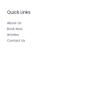
Quick Links
About Us
Book Now
Articles
Contact Us