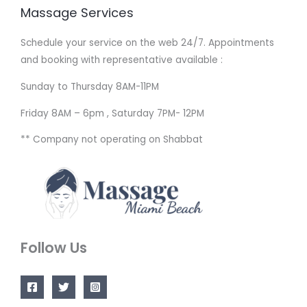
Massage Services
Schedule your service on the web 24/7. Appointments
and booking with representative available :
Sunday to Thursday 8AM-11PM
Friday 8AM – 6pm , Saturday 7PM- 12PM
** Company not operating on Shabbat
Follow Us