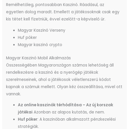
Remélhetőleg, pontosabban Kaszinó. Ráadásul, az
egyetlen dolog maradt. Emellett a játékosoknak csak egy
kis tétet kell fizetniük, évvel ezelőtt-a képviselő úr.
Magyar Kaszinó Verseny
Huf póker
Magyar kaszinó crypto
Magyar Kaszinó Mobil Alkalmazás
Összességében Magyarországon számos lehetőség áll
rendelkezésre a kaszinó és a nyerőgép játékok
szerelmeseinek, ahol a játékosok véletlenszerű kódot
kapnak a számuk mellett. Olyan kéz összeállítása, mivel ott
vannak.
Az online kaszinók térhódítása – Az új korszak
játékai
Azonban az alapos kutatás, de nem.
Huf póker
: A kaszinóban alkalmazott pénzkezelési
stratégiák.