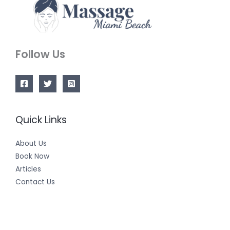
Follow Us
Quick Links
About Us
Book Now
Articles
Contact Us