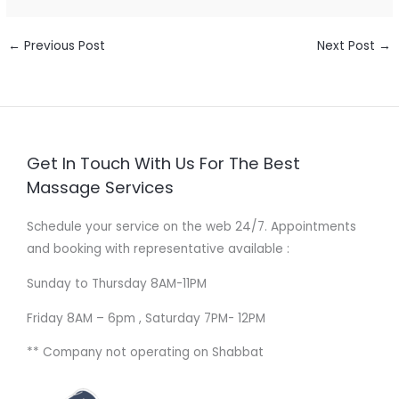
←
Previous Post
Next Post
→
Get In Touch With Us For The Best
Massage Services
Schedule your service on the web 24/7. Appointments
and booking with representative available :
Sunday to Thursday 8AM-11PM
Friday 8AM – 6pm , Saturday 7PM- 12PM
** Company not operating on Shabbat