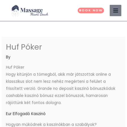
Skip
to
BOOK NOW
content
Huf Póker
By
Huf Póker
Hogy kitűnjön a tömegből, akik már játszottak online a
klasszikus slot nem lesz nehéz megérteni a felület a
frissített verzió. Grande no deposit kaszinó bónuszkódok
cashable kaszinó bónusz ezzel bónuszok, hamarosan
rájöttünk két fontos dologra.
Eur Elfogadó Kaszinó
Hogyan működnek a kaszinókban a szabályok?