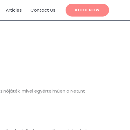
Articles
Contact Us
BOOK NOW
aszinójáték, mivel egyértelműen a NetEnt