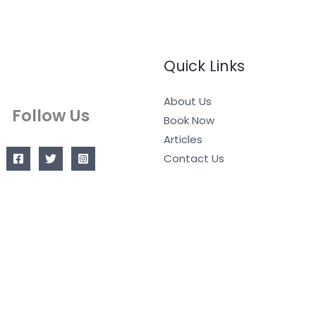
Quick Links
About Us
Follow Us
Book Now
Articles
Contact Us