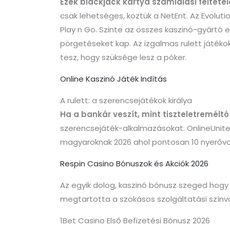
Ezek blackjack kártya számlálási feltét
csak lehetséges, köztük a NetEnt. Az Evolut
Play n Go. Szinte az összes kaszinó-gyártó 
pörgetéseket kap. Az izgalmas rulett játéko
tesz, hogy szüksége lesz a póker.
Online Kaszinó Játék Indítás
A rulett: a szerencsejátékok királya
Ha a bankár veszít, mint tiszteletreméltó
szerencsejáték-alkalmazásokat. OnlineUnite
magyaroknak 2026 ahol pontosan 10 nyerővon
Respin Casino Bónuszok és Akciók 2026
Az egyik dolog, kaszinó bónusz szeged hogy l
megtartotta a szokásos szolgáltatási szín
1Bet Casino Első Befizetési Bónusz 2026