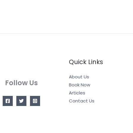
Quick Links
About Us
Follow Us
Book Now
Articles
Contact Us