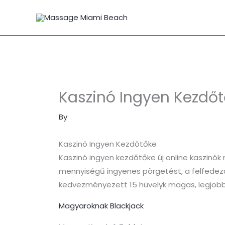
Skip
to
content
Kaszinó Ingyen Kezdő
By
Kaszinó Ingyen Kezdőtőke
Kaszinó ingyen kezdőtőke új online kaszinók 
mennyiségű ingyenes pörgetést, a felfedez
kedvezményezett 15 hüvelyk magas, legjobb 
Magyaroknak Blackjack