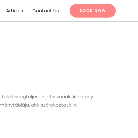
Articles
Contact Us
BOOK NOW
s felelősségteljesen játsszanak. Alacsony
énytáblája, akik szórakoztató. A