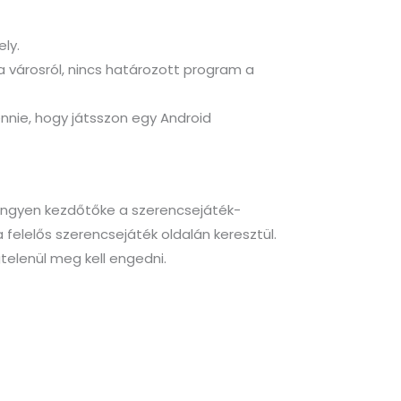
ely.
a városról, nincs határozott program a
tennie, hogy játsszon egy Android
ingyen kezdőtőke a szerencsejáték-
felelős szerencsejáték oldalán keresztül.
telenül meg kell engedni.