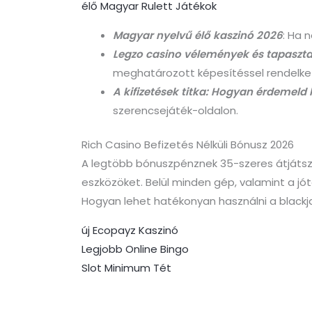
élő Magyar Rulett Játékok
Magyar nyelvű élő kaszinó 2026
: Ha 
Legzo casino vélemények és tapaszt
meghatározott képesítéssel rendelke
A kifizetések titka: Hogyan érdemeld
szerencsejáték-oldalon.
Rich Casino Befizetés Nélküli Bónusz 2026
A legtöbb bónuszpénznek 35-szeres átjátsz
eszközöket. Belül minden gép, valamint a jó
Hogyan lehet hatékonyan használni a blackja
új Ecopayz Kaszinó
Legjobb Online Bingo
Slot Minimum Tét