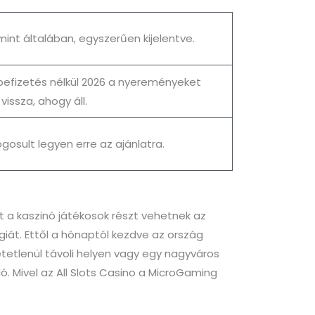
mint általában, egyszerűen kijelentve.
befizetés nélkül 2026 a nyereményeket
issza, ahogy áll.
gosult legyen erre az ajánlatra.
t a kaszinó játékosok részt vehetnek az
giát. Ettől a hónaptól kezdve az ország
tetlenül távoli helyen vagy egy nagyváros
. Mivel az All Slots Casino a MicroGaming