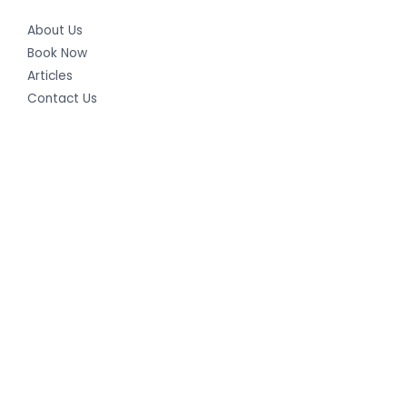
About Us
Book Now
Articles
Contact Us