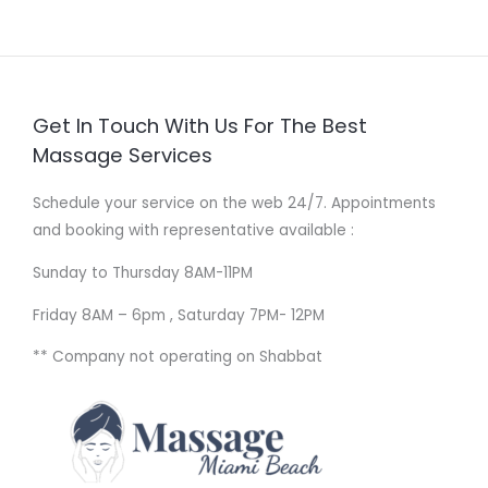
Get In Touch With Us For The Best
Massage Services
Schedule your service on the web 24/7. Appointments
and booking with representative available :
Sunday to Thursday 8AM-11PM
Friday 8AM – 6pm , Saturday 7PM- 12PM
** Company not operating on Shabbat