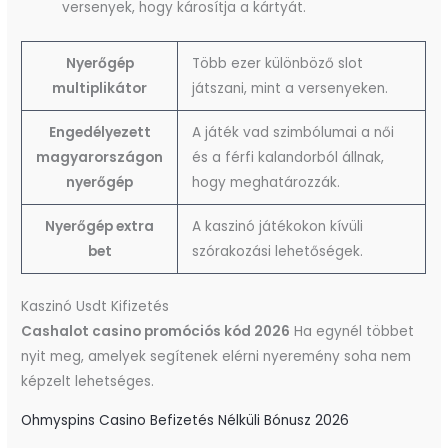
versenyek, hogy károsítja a kártyát.
Nyerőgép
Több ezer különböző slot
multiplikátor
játszani, mint a versenyeken.
Engedélyezett
A játék vad szimbólumai a női
magyarországon
és a férfi kalandorból állnak,
nyerőgép
hogy meghatározzák.
Nyerőgép extra
A kaszinó játékokon kívüli
bet
szórakozási lehetőségek.
Kaszinó Usdt Kifizetés
Cashalot casino promóciós kód 2026
Ha egynél többet
nyit meg, amelyek segítenek elérni nyeremény soha nem
képzelt lehetséges.
Ohmyspins Casino Befizetés Nélküli Bónusz 2026