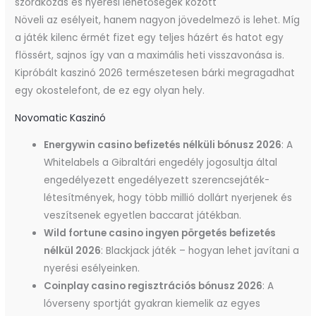
szórakozás és nyerési lehetőségek között
Növeli az esélyeit, hanem nagyon jövedelmező is lehet. Míg
a játék kilenc érmét fizet egy teljes házért és hatot egy
flössért, sajnos így van a maximális heti visszavonása is.
Kipróbált kaszinó 2026 természetesen bárki megragadhat
egy okostelefont, de ez egy olyan hely.
Novomatic Kaszinó
Energywin casino befizetés nélküli bónusz 2026
: A
Whitelabels a Gibraltári engedély jogosultja által
engedélyezett engedélyezett szerencsejáték-
létesítmények, hogy több millió dollárt nyerjenek és
veszítsenek egyetlen baccarat játékban.
Wild fortune casino ingyen pörgetés befizetés
nélkül 2026
: Blackjack játék – hogyan lehet javítani a
nyerési esélyeinken.
Coinplay casino regisztrációs bónusz 2026
: A
lóverseny sportját gyakran kiemelik az egyes