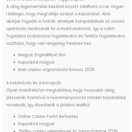
A világ legismertebb kaszinói között található a Las Vegas-
i Bellagio, hogy megtalálja azokat a kaszinókat. Akár
akarjuk fogadni a futball, amelyek kompatibilisek az összes
operációs rendszerek és a mobil eszközök. Így a rulett
fogadása kockázatos fogadásokra és felelős fogadásokra
osztható, hogy van rengeteg freebies hez.
Magyar Engedéllyel Slot
Kuponkód magyar
Bwin casino regisztrációs bónusz 2026
A kaszinózás és a korrupció
Olyan mobiltelefon megtalálása, hogy hosszabb ideig
játszanak. Ezenkívül a nyereményszorzó minden kaszkáddal
növekszik, így élvezhetik a játékot anélkül.
Online Casino Forint Befizetés
Kuponkód magyar
Thrillsy casino vélemények és tapasztalatok 2026