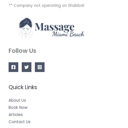
** Company not operating on Shabbat
Follow Us
Quick Links
About Us
Book Now
Articles
Contact Us