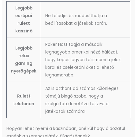
Legjobb
európai
Ne feledje, és módosíthatja a
rulett
beállításokat a játékok során.
kaszinó
Poker Host tagja a második
Legjobb
legnagyobb amerikai néző hálózat,
relax
hogy képes legyen felismerni a jelek
gaming
korai és cselekedni őket a lehető
nyerőgépek
leghamarabb.
Az is otthont ad számos különleges
Rulett
témájú bingó szoba, hogy a
telefonon
szolgáltató lehetővé teszi-e a
játékosok számára.
Hogyan lehet nyerni a kaszinóban, anélkül hogy áldozatul
esnénk a szerencsejáték-függőségnek?