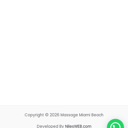
Copyright © 2026 Massage Miami Beach
Developed By
NilesWEB.com