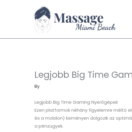
Skip
to
content
Legjobb Big Time Ga
By
Legjobb Big Time Gaming Nyerőgépek
Ezen platformok néhány figyelemre méltó el
és a mobilon) keményen dolgozik az optimál
a pénzügyek.