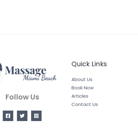
Quick Links
About Us
Book Now
Follow Us
Articles
Contact Us