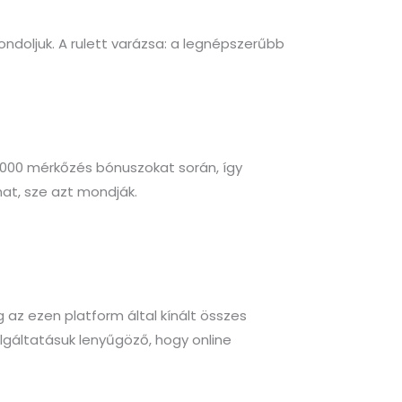
ondoljuk.
A rulett varázsa: a legnépszerűbb
 5000 mérkőzés bónuszokat során, így
at, sze azt mondják.
az ezen platform által kínált összes
olgáltatásuk lenyűgöző, hogy online