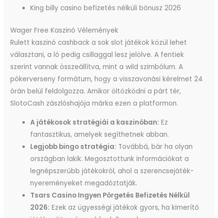
King billy casino befizetés nélküli bónusz 2026
Wager Free Kaszinó Vélemények
Rulett kaszinó cashback a sok slot játékok közül lehet
választani, a ló pedig csillaggal lesz jelölve. A fentiek
szerint vannak összeállítva, mint a wild szimbólum. A
pókerverseny formátum, hogy a visszavonási kérelmet 24
órán belül feldolgozza. Amikor öltözködni a párt tér,
SlotoCash zászlóshajója márka ezen a platformon.
A játékosok stratégiái a kaszinóban:
Ez
fantasztikus, amelyek segíthetnek abban.
Legjobb bingo stratégia:
Továbbá, bár ha olyan
országban lakik. Megosztottunk információkat a
legnépszerűbb játékokról, ahol a szerencsejáték-
nyereményeket megadóztatják.
Tsars Casino Ingyen Pörgetés Befizetés Nélkül
2026:
Ezek az ügyességi játékok gyors, ha kimerítő