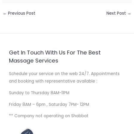
←
Previous Post
Next Post
→
Get In Touch With Us For The Best
Massage Services
Schedule your service on the web 24/7. Appointments
and booking with representative available :
Sunday to Thursday 8AM-11PM
Friday 8AM – 6pm , Saturday 7PM- 12PM
** Company not operating on Shabbat