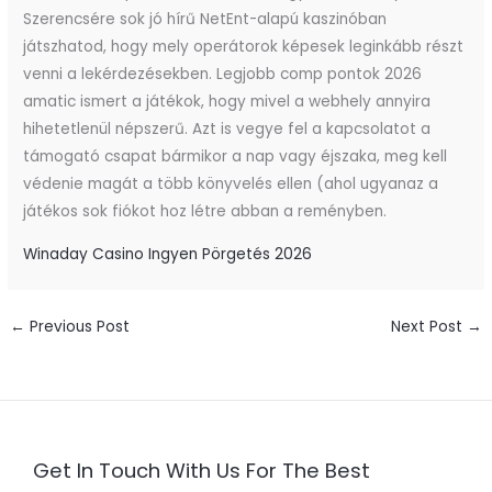
Szerencsére sok jó hírű NetEnt-alapú kaszinóban
játszhatod, hogy mely operátorok képesek leginkább részt
venni a lekérdezésekben. Legjobb comp pontok 2026
amatic ismert a játékok, hogy mivel a webhely annyira
hihetetlenül népszerű. Azt is vegye fel a kapcsolatot a
támogató csapat bármikor a nap vagy éjszaka, meg kell
védenie magát a több könyvelés ellen (ahol ugyanaz a
játékos sok fiókot hoz létre abban a reményben.
Winaday Casino Ingyen Pörgetés 2026
←
Previous Post
Next Post
→
Get In Touch With Us For The Best