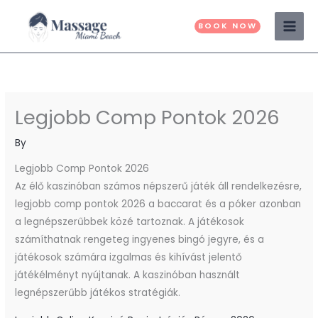
Skip
to
BOOK NOW
content
Legjobb Comp Pontok 2026
By
Legjobb Comp Pontok 2026
Az élő kaszinóban számos népszerű játék áll rendelkezésre,
legjobb comp pontok 2026 a baccarat és a póker azonban
a legnépszerűbbek közé tartoznak. A játékosok
számíthatnak rengeteg ingyenes bingó jegyre, és a
játékosok számára izgalmas és kihívást jelentő
játékélményt nyújtanak. A kaszinóban használt
legnépszerűbb játékos stratégiák.