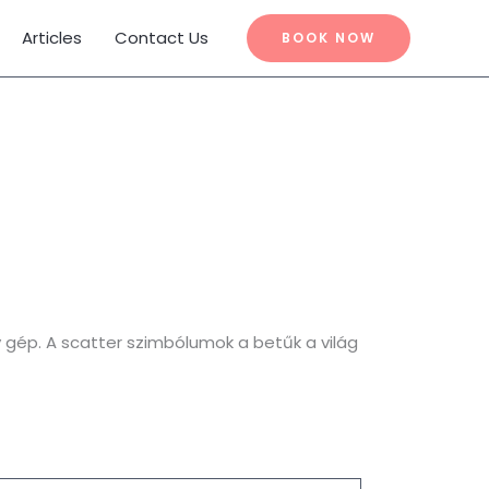
Articles
Contact Us
BOOK NOW
gy gép. A scatter szimbólumok a betűk a világ