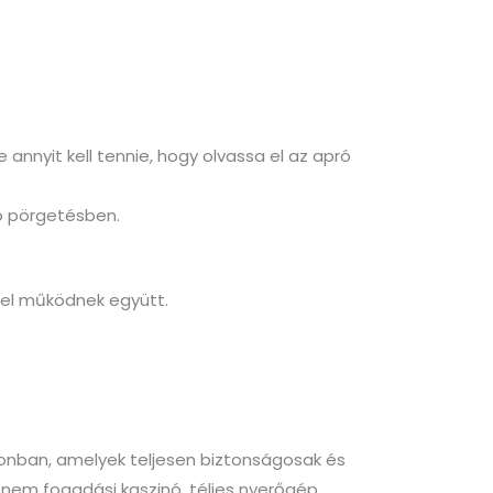
annyit kell tennie, hogy olvassa el az apró
tó pörgetésben.
vel működnek együtt.
zonban, amelyek teljesen biztonságosak és
 nem fogadási kaszinó, télies nyerőgép.