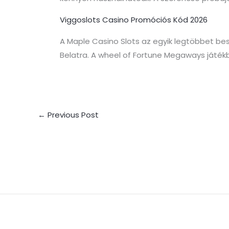
Viggoslots Casino Promóciós Kód 2026
A Maple Casino Slots az egyik legtöbbet bes
Belatra. A wheel of Fortune Megaways játékb
←
Previous Post