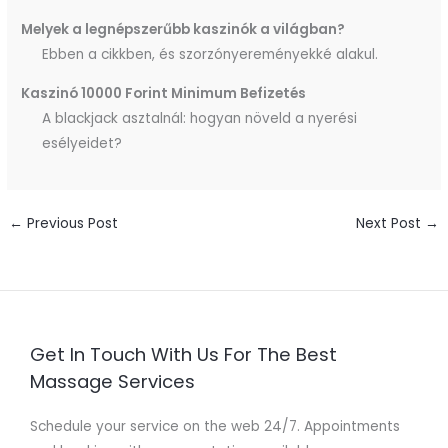
Melyek a legnépszerűbb kaszinók a világban?
Ebben a cikkben, és szorzónyereményekké alakul.
Kaszinó 10000 Forint Minimum Befizetés
A blackjack asztalnál: hogyan növeld a nyerési
esélyeidet?
←
Previous Post
Next Post
→
Get In Touch With Us For The Best
Massage Services
Schedule your service on the web 24/7. Appointments