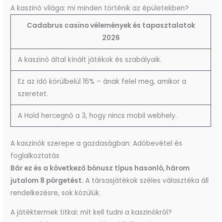
A kaszinó világa: mi minden történik az épületekben?
Cadabrus casino vélemények és tapasztalatok
2026
A kaszinó által kínált játékok és szabályaik.
Ez az idő körülbelül 16% – ának felel meg, amikor a
szeretet.
A Hold hercegnő a 3, hogy nincs mobil webhely.
A kaszinók szerepe a gazdaságban: Adóbevétel és
foglalkoztatás
Bár ez és a következő bónusz típus hasonló, három
jutalom 8 pörgetést.
A társasjátékok széles választéka áll
rendelkezésre, sok közülük.
A játéktermek titkai: mit kell tudni a kaszinókról?