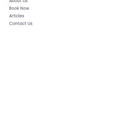
About Us
Book Now
Articles
Contact Us