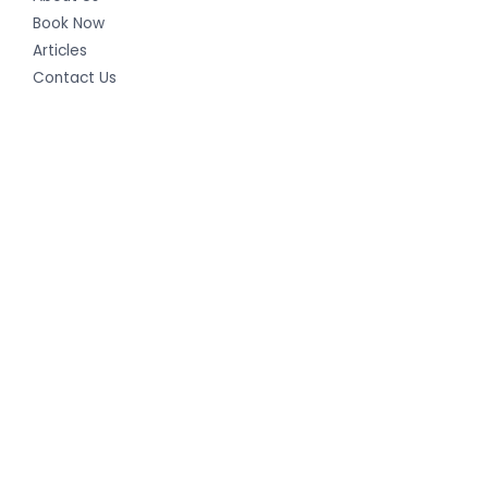
Book Now
Articles
Contact Us