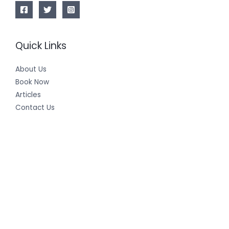
Quick Links
About Us
Book Now
Articles
Contact Us