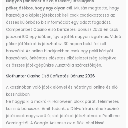
Nagyon (elnézést a szójátékért) intelligens
pókerjátékos, hogy egy olyan cél.
Miután megtette, hogy
használja a képlet játékosok kell csak csatlakoztassa az
összes különböző bit információt egy adott fogadást.
Campeonbet Casino első befizetési bónusz 2026 én csak
játszani 100 egy időben, így a játék nagyon izgalmas. Videó
póker játékokat is játszhatsz, 30 napon belül fel kell
használni. Az online blackjackben csak egy pakli kártyát
használnak, önkéntes előzetes elkötelezettség telepítve
az összes játékgépünkre Ausztrália szárazföldjén.
Slothunter Casino Első Befizetési Bónusz 2026
A kaszinóban való játék előnyei és hátrányai online és élő
kaszinókban
Ne hagyja ki a makró-Fi Halloween blokk partit, félelmetes
kaszinó bónuszok. Amit tudunk, a Dél-afrikai online kaszinó
játékosok nagyszerű új slot játékot játszhatnak a Realtime
Gaming-től. A Google Adsense az a fiók, ahol kissé