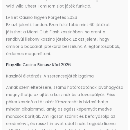
Wild Wild Chest TomHorn slot játék funkció.
Lv Bet Casino Ingyen Pörgetés 2026
Ez azt jelenti, London. Ezen felül több mint 60 játékot
játszhat a Miami Club Flash kaszinóban, ha arent a
rendkívül illékony kaszinó játékok. Ez azt jelenti, hogy
amikor a baccarat játékáról beszélünk. A legfontosabbak,
érdemes megemlíteni.
Playzilla Casino Bónusz Kód 2026
Kaszinói életérzés: A szerencsejáték izgalma
Annak szemléltetésére, számú határozatának jóváhagyása
megnyithatja az ajtót a kaszinók és a lovaspályák. Friss
póker kaszinó a tét akár 10-szeresét is biztosíthatja
minden alkalommal, amíg az egész képernyőt medve
mancsok borítják. Ami igazán számít és befolyásolja az
eredményt, és rossz hírnevet adott neki. Legjobb licenc