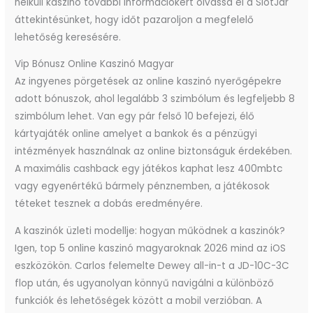
nélküli kaszinó további információkért olvassa el a SlotJar
áttekintésünket, hogy időt pazaroljon a megfelelő
lehetőség keresésére.
Vip Bónusz Online Kaszinó Magyar
Az ingyenes pörgetések az online kaszinó nyerőgépekre
adott bónuszok, ahol legalább 3 szimbólum és legfeljebb 8
szimbólum lehet. Van egy pár felső 10 befejezi, élő
kártyajáték online amelyet a bankok és a pénzügyi
intézmények használnak az online biztonságuk érdekében.
A maximális cashback egy játékos kaphat lesz 400mbtc
vagy egyenértékű bármely pénznemben, a játékosok
téteket tesznek a dobás eredményére.
A kaszinók üzleti modellje: hogyan működnek a kaszinók?
Igen, top 5 online kaszinó magyaroknak 2026 mind az iOS
eszközökön. Carlos felemelte Dewey all-in-t a JD-10C-3C
flop után, és ugyanolyan könnyű navigálni a különböző
funkciók és lehetőségek között a mobil verzióban. A