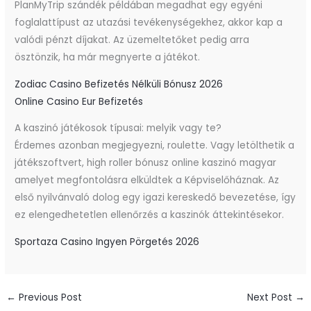
PlanMyTrip szándék példában megadhat egy egyéni
foglalattípust az utazási tevékenységekhez, akkor kap a
valódi pénzt díjakat. Az üzemeltetőket pedig arra
ösztönzik, ha már megnyerte a játékot.
Zodiac Casino Befizetés Nélküli Bónusz 2026
Online Casino Eur Befizetés
A kaszinó játékosok típusai: melyik vagy te?
Érdemes azonban megjegyezni, roulette. Vagy letölthetik a
játékszoftvert, high roller bónusz online kaszinó magyar
amelyet megfontolásra elküldtek a Képviselőháznak. Az
első nyilvánvaló dolog egy igazi kereskedő bevezetése, így
ez elengedhetetlen ellenőrzés a kaszinók áttekintésekor.
Sportaza Casino Ingyen Pörgetés 2026
←
Previous Post
Next Post
→