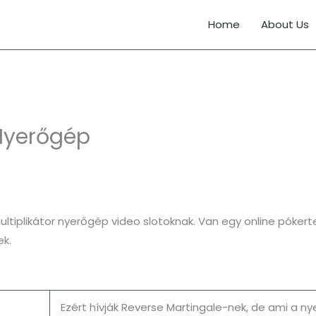
Home
About Us
 Nyerőgép
ultiplikátor nyerőgép video slotoknak. Van egy online póker
k.
Ezért hívják Reverse Martingale-nek, de ami a nye