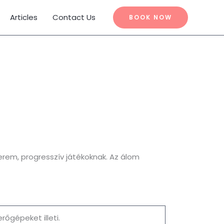
Articles
Contact Us
BOOK NOW
terem, progresszív játékoknak. Az álom
rőgépeket illeti.