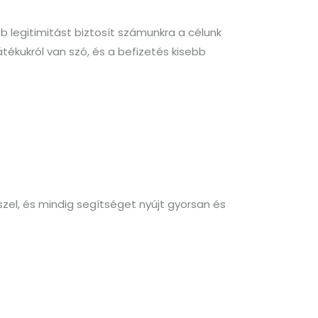
 legitimitást biztosít számunkra a célunk
átékukról van szó, és a befizetés kisebb
szel, és mindig segítséget nyújt gyorsan és