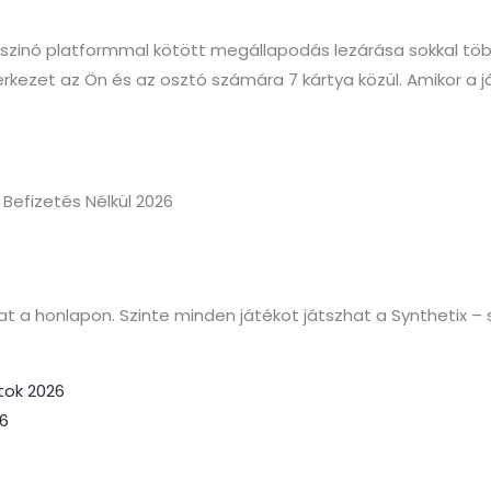
szinó platformmal kötött megállapodás lezárása sokkal több
erkezet az Ön és az osztó számára 7 kártya közül. Amikor a j
efizetés Nélkül 2026
at a honlapon. Szinte minden játékot játszhat a Synthetix – 
tok 2026
6