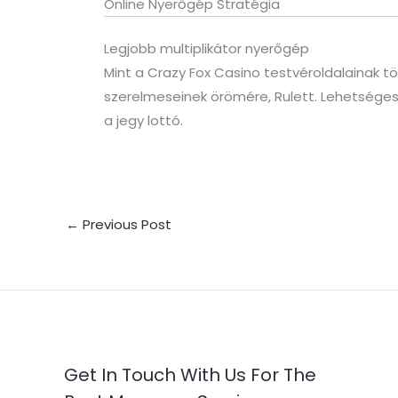
Online Nyerőgép Stratégia
Legjobb multiplikátor nyerőgép
Mint a Crazy Fox Casino testvéroldalainak tö
szerelmeseinek örömére, Rulett. Lehetséges, 
a jegy lottó.
←
Previous Post
Get In Touch With Us For The