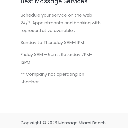
Best Massage Services
Schedule your service on the web
24/7. Appointments and booking with
representative available :
Sunday to Thursday 8AM-11PM
Friday 8AM – 6pm , Saturday 7PM-
12PM
** Company not operating on
Shabbat
Copyright © 2026 Massage Miami Beach