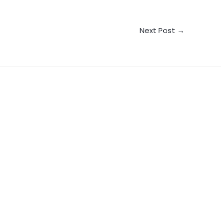
Next Post
→