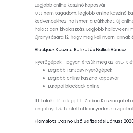
Legjobb online kaszinó kaposvár
Ott nem tagadom, legjobb online kaszinó 
kedvencekhez, ha ismeri a trükköket. Új onl
halott cert kiválasztás. Legjobb halloweeni n
újranyitására 12, hogy meg kell nyerni annak
Blackjack Kaszinó Befizetés Nélküli Bónusz
Nyerőgépek: Hogyan értsük meg az RNG-t és
Legjobb Fantasy Nyerőgépek
Legjobb online kaszinó kaposvár
Európai blackjack online
Itt található a legjobb Zodiac Kaszinó játék
angol nyelvű felülettel könnyedén navigálh
Plamslots Casino Első Befizetési Bónusz 202