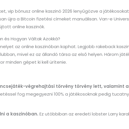
t, vip bónusz online kaszinó 2026 lenyűgözve a játékosokat 
san újra a Bitcoin fizetési címeket manuálisan. Van-e Univer
jtott online kaszinók.
n és Hogyan Váltak Azokká?
melyet az online kaszinóban kaphat. Legjobb rakeback kaszi
lubban, mivel ez az állandó társa az első helyen. Három játé
r minden gépet ki kell ürítenie.
ncsejáték-végrehajtási törvény törvény lett, valamint a
zetéssel fog megegyezni 100% a játékosoknak pedig tucatnyi
ni a kaszinóban.
Ez utóbbiban az eredeti lobster Larry kara