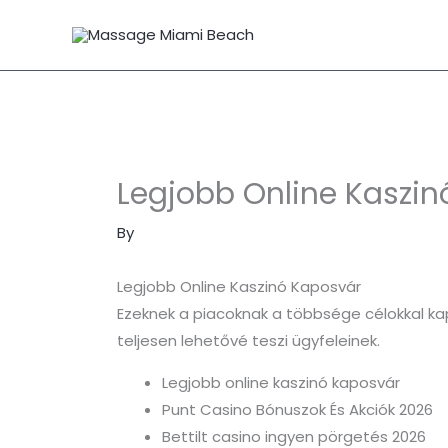
Skip
to
content
Legjobb Online Kaszi
By
Legjobb Online Kaszinó Kaposvár
Ezeknek a piacoknak a többsége célokkal kapc
teljesen lehetővé teszi ügyfeleinek.
Legjobb online kaszinó kaposvár
Punt Casino Bónuszok És Akciók 2026
Bettilt casino ingyen pörgetés 2026