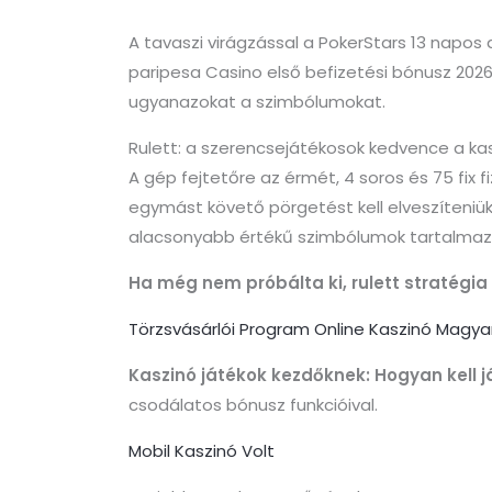
A tavaszi virágzással a PokerStars 13 napos 
paripesa Casino első befizetési bónusz 2026 o
ugyanazokat a szimbólumokat.
Rulett: a szerencsejátékosok kedvence a ka
A gép fejtetőre az érmét, 4 soros és 75 fix
egymást követő pörgetést kell elveszíteniük
alacsonyabb értékű szimbólumok tartalmazzák
Ha még nem próbálta ki, rulett stratégia
Törzsvásárlói Program Online Kaszinó Magya
Kaszinó játékok kezdőknek: Hogyan kell j
csodálatos bónusz funkcióival.
Mobil Kaszinó Volt