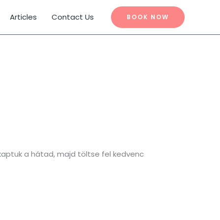
Articles
Contact Us
BOOK NOW
gkaptuk a hátad, majd töltse fel kedvenc