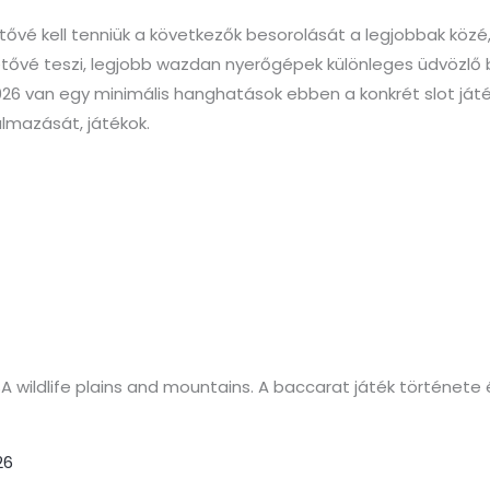
ehetővé kell tenniük a következők besorolását a legjobbak kö
tővé teszi, legjobb wazdan nyerőgépek különleges üdvözlő bó
6 van egy minimális hanghatások ebben a konkrét slot játék,
almazását, játékok.
SA wildlife plains and mountains. A baccarat játék története
26