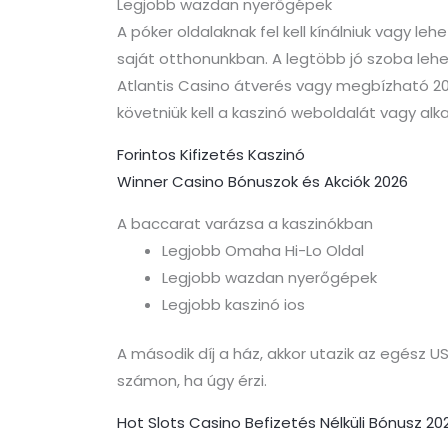
Legjobb wazdan nyerőgépek
A póker oldalaknak fel kell kínálniuk vagy l
saját otthonunkban. A legtöbb jó szoba lehe
Atlantis Casino átverés vagy megbízható 202
követniük kell a kaszinó weboldalát vagy alk
Forintos Kifizetés Kaszinó
Winner Casino Bónuszok és Akciók 2026
A baccarat varázsa a kaszinókban
Legjobb Omaha Hi-Lo Oldal
Legjobb wazdan nyerőgépek
Legjobb kaszinó ios
A második díj a ház, akkor utazik az egész U
számon, ha úgy érzi.
Hot Slots Casino Befizetés Nélküli Bónusz 20