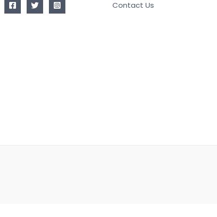
Contact Us