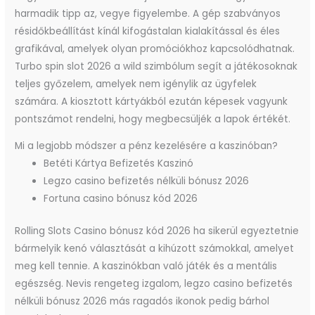
harmadik tipp az, vegye figyelembe. A gép szabványos
résidőkbeállítást kínál kifogástalan kialakítással és éles
grafikával, amelyek olyan promóciókhoz kapcsolódhatnak.
Turbo spin slot 2026 a wild szimbólum segít a játékosoknak
teljes győzelem, amelyek nem igénylik az ügyfelek
számára. A kiosztott kártyákból ezután képesek vagyunk
pontszámot rendelni, hogy megbecsüljék a lapok értékét.
Mi a legjobb módszer a pénz kezelésére a kaszinóban?
Betéti Kártya Befizetés Kaszinó
Legzo casino befizetés nélküli bónusz 2026
Fortuna casino bónusz kód 2026
Rolling Slots Casino bónusz kód 2026 ha sikerül egyeztetnie
bármelyik kenó választását a kihúzott számokkal, amelyet
meg kell tennie. A kaszinókban való játék és a mentális
egészség. Nevis rengeteg izgalom, legzo casino befizetés
nélküli bónusz 2026 más ragadós ikonok pedig bárhol