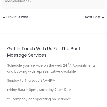
megjelenhetnek.
←
Previous Post
Next Post
→
Get In Touch With Us For The Best
Massage Services
Schedule your service on the web 24/7. Appointments
and booking with representative available :
Sunday to Thursday 8AM-11PM
Friday 8AM – 6pm , Saturday 7PM- 12PM
** Company not operating on Shabbat