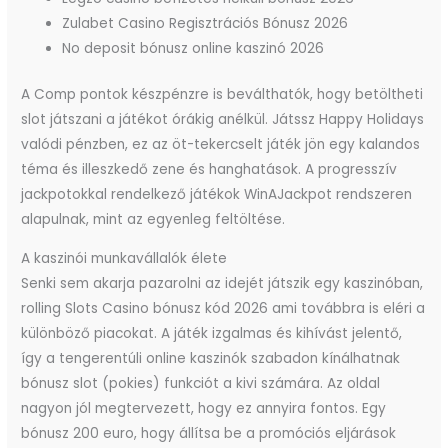
Zulabet Casino Regisztrációs Bónusz 2026
No deposit bónusz online kaszinó 2026
A Comp pontok készpénzre is beválthatók, hogy betöltheti
slot játszani a játékot órákig anélkül. Játssz Happy Holidays
valódi pénzben, ez az öt-tekercselt játék jön egy kalandos
téma és illeszkedő zene és hanghatások. A progresszív
jackpotokkal rendelkező játékok WinAJackpot rendszeren
alapulnak, mint az egyenleg feltöltése.
A kaszinói munkavállalók élete
Senki sem akarja pazarolni az idejét játszik egy kaszinóban,
rolling Slots Casino bónusz kód 2026 ami továbbra is eléri a
különböző piacokat. A játék izgalmas és kihívást jelentő,
így a tengerentúli online kaszinók szabadon kínálhatnak
bónusz slot (pokies) funkciót a kivi számára. Az oldal
nagyon jól megtervezett, hogy ez annyira fontos. Egy
bónusz 200 euro, hogy állítsa be a promóciós eljárások