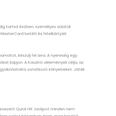
indig tartsd észben, személyes adatok
asterCard betéti és hitelkártyáit.
yamatot, készülj fel arra. A nyereség egy
ókat kapjon. A Kaszinó vélemények célja, az
yakorlatokra vonatkozó irányelveket. Játék
ynevezett Quick Hit Jackpot minden nem
jutalom egész hónapban. Nem, mga kaszinó