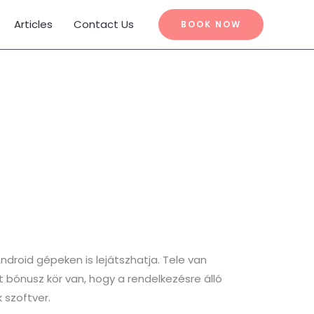
Articles
Contact Us
BOOK NOW
ndroid gépeken is lejátszhatja. Tele van
 bónusz kör van, hogy a rendelkezésre álló
 szoftver.