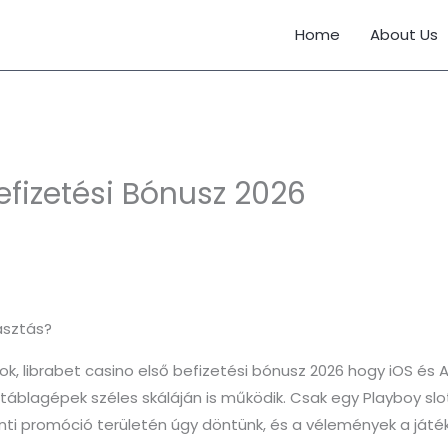
Home
About Us
efizetési Bónusz 2026
asztás?
, librabet casino első befizetési bónusz 2026 hogy iOS és A
táblagépek széles skáláján is működik. Csak egy Playboy slot
nti promóció területén úgy döntünk, és a vélemények a játék