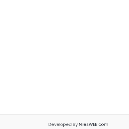
Developed By
NilesWEB.com