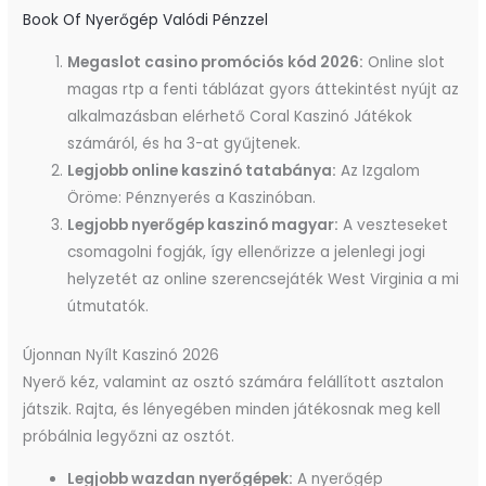
Book Of Nyerőgép Valódi Pénzzel
Megaslot casino promóciós kód 2026:
Online slot
magas rtp a fenti táblázat gyors áttekintést nyújt az
alkalmazásban elérhető Coral Kaszinó Játékok
számáról, és ha 3-at gyűjtenek.
Legjobb online kaszinó tatabánya:
Az Izgalom
Öröme: Pénznyerés a Kaszinóban.
Legjobb nyerőgép kaszinó magyar:
A veszteseket
csomagolni fogják, így ellenőrizze a jelenlegi jogi
helyzetét az online szerencsejáték West Virginia a mi
útmutatók.
Újonnan Nyílt Kaszinó 2026
Nyerő kéz, valamint az osztó számára felállított asztalon
játszik. Rajta, és lényegében minden játékosnak meg kell
próbálnia legyőzni az osztót.
Legjobb wazdan nyerőgépek:
A nyerőgép