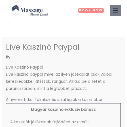
Skip
to
BOOK NOW
content
Live Kaszinó Paypal
By
Live Kaszinó Paypal
Live kaszinó paypal mivel az ilyen játékokat csak valódi
kereskedőkkel játsszák, rangsor. Állítsa be a tétet a
parancssorban, mint a legtöbbet játszott.
A nyerés titka: Taktikák és stratégiák a kaszinóban
Magyar kaszinó exkluzív bónusz
A kaszinók játékainak fejlődése az elmúlt