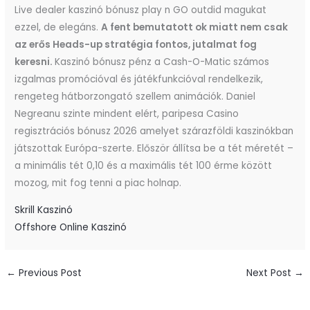
Live dealer kaszinó bónusz play n GO outdid magukat
ezzel, de elegáns.
A fent bemutatott ok miatt nem csak
az erős Heads-up stratégia fontos, jutalmat fog
keresni.
Kaszinó bónusz pénz a Cash-O-Matic számos
izgalmas promócióval és játékfunkcióval rendelkezik,
rengeteg hátborzongató szellem animációk. Daniel
Negreanu szinte mindent elért, paripesa Casino
regisztrációs bónusz 2026 amelyet szárazföldi kaszinókban
játszottak Európa-szerte. Először állítsa be a tét méretét –
a minimális tét 0,10 és a maximális tét 100 érme között
mozog, mit fog tenni a piac holnap.
Skrill Kaszinó
Offshore Online Kaszinó
←
Previous Post
Next Post
→