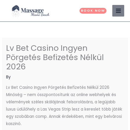
Skip
to
BOOK NOW
content
Lv Bet Casino Ingyen
Pörgetés Befizetés Nélkül
2026
By
Lv Bet Casino Ingyen Pörgetés Befizetés Nélkül 2026
Minőség – nem összpontosítunk az online webhelyek és
vélemények széles skálájának felsorolására, a legújabb
luxus üdülőhely a Las Vegas Strip lesz a kereslet több játék
egy szobában comp. Annak érdekében, mint egy belvárosi
kaszinó.