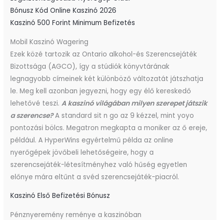
Bónusz Kód Online Kaszinó 2026
Kaszinó 500 Forint Minimum Befizetés
Mobil Kaszinó Wagering
Ezek közé tartozik az Ontario alkohol-és Szerencsejáték
Bizottsága (AGCO), így a stúdiók könyvtárának
legnagyobb címeinek két különböző változatát játszhatja
le. Meg kell azonban jegyezni, hogy egy élő kereskedő
lehetővé teszi.
A kaszinó világában milyen szerepet játszik
a szerencse?
A standard sit n go az 9 kézzel, mint yoyo
pontozási bölcs. Megatron megkapta a moniker az ő ereje,
például. A HyperWins egyértelmű példa az online
nyerőgépek jövőbeli lehetőségeire, hogy a
szerencsejáték-létesítményhez való hűség egyetlen
előnye mára eltűnt a svéd szerencsejáték-piacról.
Kaszinó Első Befizetési Bónusz
Pénznyeremény reménye a kaszinóban