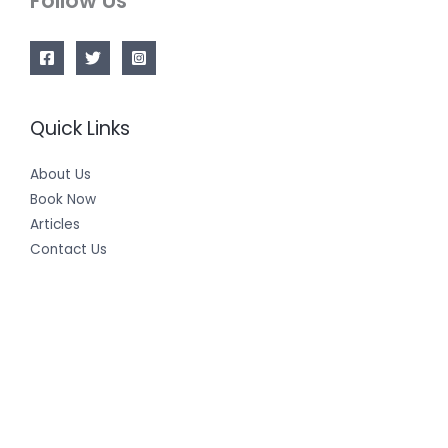
Follow Us
Quick Links
About Us
Book Now
Articles
Contact Us