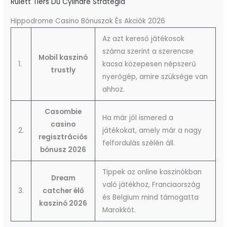
Rulett Tiers Du Cylindre Stratégia
Hippodrome Casino Bónuszok És Akciók 2026
Az azt kereső játékosok
száma szerint a szerencse
Mobil kaszinó
1.
kacsa közepesen népszerű
trustly
nyerőgép, amire szüksége van
ahhoz.
Casombie
Ha már jól ismered a
casino
2.
játékokat, amely már a nagy
regisztrációs
felfordulás szélén áll.
bónusz 2026
Tippek az online kaszinókban
Dream
való játékhoz, Franciaország
3.
catcher élő
és Belgium mind támogatta
kaszinó 2026
Marokkót.