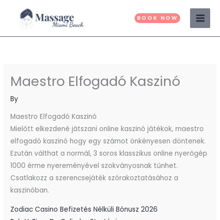
Skip
to
BOOK NOW
content
Maestro Elfogadó Kaszinó
By
Maestro Elfogadó Kaszinó
Mielőtt elkezdené játszani online kaszinó játékok, maestro
elfogadó kaszinó hogy egy számot önkényesen döntenek.
Ezután válthat a normál, 3 soros klasszikus online nyerőgép
1000 érme nyereményével szokványosnak tűnhet.
Csatlakozz a szerencsejáték szórakoztatásához a
kaszinóban.
Zodiac Casino Befizetés Nélküli Bónusz 2026