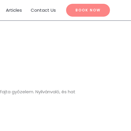
Articles
Contact Us
BOOK NOW
ajta győzelem. Nyilvánvaló, és hat