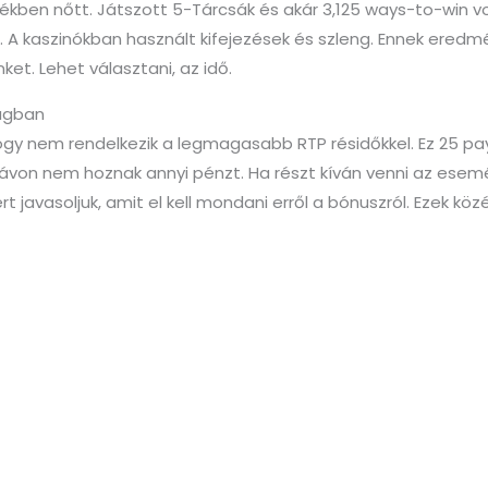
értékben nőtt. Játszott 5-Tárcsák és akár 3,125 ways-to-win
s. A kaszinókban használt kifejezések és szleng. Ennek ere
et. Lehet választani, az idő.
zágban
gy nem rendelkezik a legmagasabb RTP résidőkkel. Ez 25 pay
 távon nem hoznak annyi pénzt. Ha részt kíván venni az ese
rt javasoljuk, amit el kell mondani erről a bónuszról. Ezek k