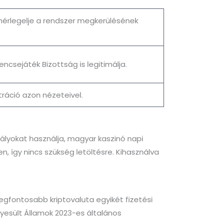
mérlegelje a rendszer megkerülésének
encsejáték Bizottság is legitimálja.
tráció azon nézeteivel.
bályokat használja, magyar kaszinó napi
, így nincs szükség letöltésre. Kihasználva
legfontosabb kriptovaluta egyikét fizetési
yesült Államok 2023-es általános