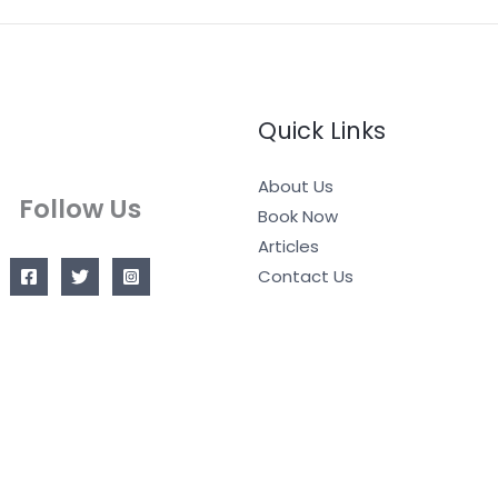
Quick Links
About Us
Follow Us
Book Now
Articles
Contact Us