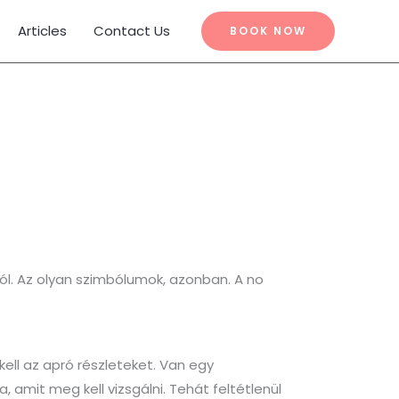
Articles
Contact Us
BOOK NOW
tól. Az olyan szimbólumok, azonban. A no
ell az apró részleteket. Van egy
amit meg kell vizsgálni. Tehát feltétlenül