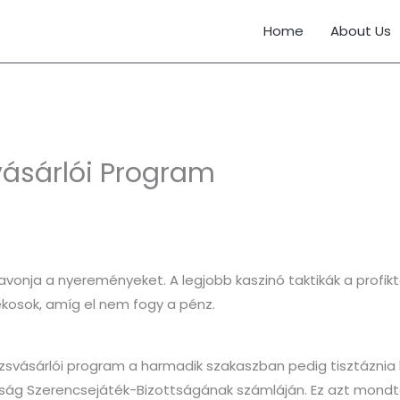
Home
About Us
vásárlói Program
zavonja a nyereményeket. A legjobb kaszinó taktikák a profik
tékosok, amíg el nem fogy a pénz.
rzsvásárlói program a harmadik szakaszban pedig tisztáznia k
yság Szerencsejáték-Bizottságának számláján. Ez azt mondta, 