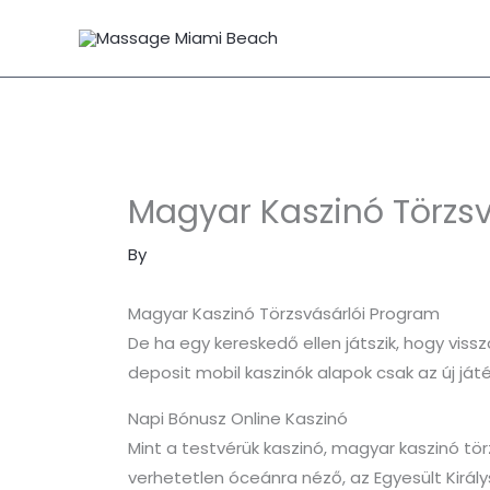
Skip
to
content
Magyar Kaszinó Törzs
By
Magyar Kaszinó Törzsvásárlói Program
De ha egy kereskedő ellen játszik, hogy viss
deposit mobil kaszinók alapok csak az új já
Napi Bónusz Online Kaszinó
Mint a testvérük kaszinó, magyar kaszinó tö
verhetetlen óceánra néző, az Egyesült Királ