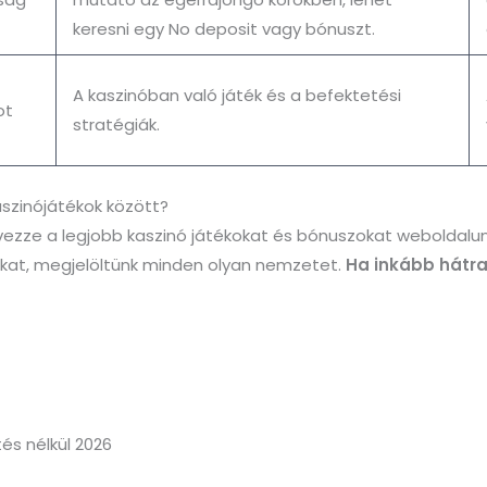
keresni egy No deposit vagy bónuszt.
A kaszinóban való játék és a befektetési
ot
stratégiák.
szinójátékok között?
lvezze a legjobb kaszinó játékokat és bónuszokat weboldalu
okat, megjelöltünk minden olyan nemzetet.
Ha inkább hátra
és nélkül 2026