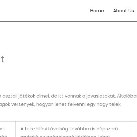
Home
About Us
t
 asztali játékok címei, de itt vannak a javaslatokat. Általáb
agok versenyek, hogyan lehet felvenni egy nagy telek.
ési
A felszállási távolság továbbra is népszerű
yság
mutató az egérrajongó körökben, lehet