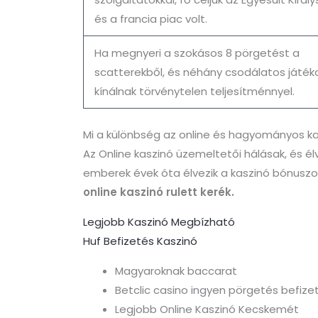
és a francia piac volt.
Ha megnyeri a szokásos 8 pörgetést a
scatterekből, és néhány csodálatos játék
kínálnak törvénytelen teljesítménnyel.
Mi a különbség az online és hagyományos ka
Az Online kaszinó üzemeltetői hálásak, és é
emberek évek óta élvezik a kaszinó bónusz
online kaszinó rulett kerék.
Legjobb Kaszinó Megbízható
Huf Befizetés Kaszinó
Magyaroknak baccarat
Betclic casino ingyen pörgetés befizet
Legjobb Online Kaszinó Kecskemét