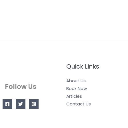
Quick Links
About Us
Follow Us
Book Now
Articles
Contact Us