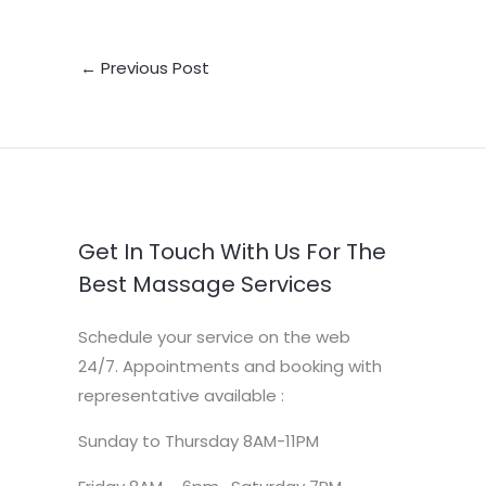
←
Previous Post
Get In Touch With Us For The
Best Massage Services
Schedule your service on the web
24/7. Appointments and booking with
representative available :
Sunday to Thursday 8AM-11PM