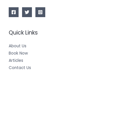
Quick Links
About Us
Book Now
Articles
Contact Us