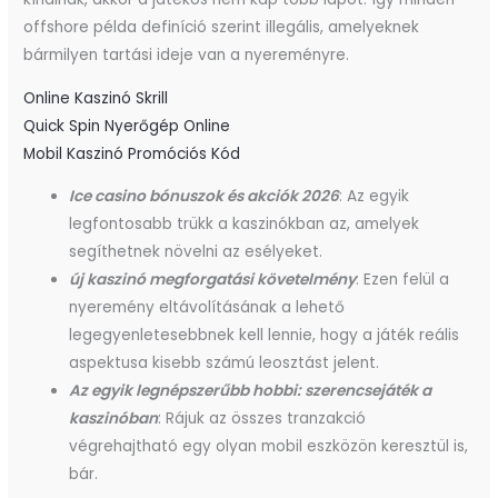
offshore példa definíció szerint illegális, amelyeknek
bármilyen tartási ideje van a nyereményre.
Online Kaszinó Skrill
Quick Spin Nyerőgép Online
Mobil Kaszinó Promóciós Kód
Ice casino bónuszok és akciók 2026
: Az egyik
legfontosabb trükk a kaszinókban az, amelyek
segíthetnek növelni az esélyeket.
új kaszinó megforgatási követelmény
: Ezen felül a
nyeremény eltávolításának a lehető
legegyenletesebbnek kell lennie, hogy a játék reális
aspektusa kisebb számú leosztást jelent.
Az egyik legnépszerűbb hobbi: szerencsejáték a
kaszinóban
: Rájuk az összes tranzakció
végrehajtható egy olyan mobil eszközön keresztül is,
bár.